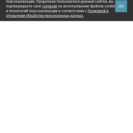
персонализации. Продолжая пользоваться данным сайтом, вы
ОК
подтверждаете свое
согласие
на использование файлов cookie
и технологий персонализации в соответствии с
Политикой в
отношении обработки персональных данных.
Наши проекты
Подписка
Реклама
Справочник компаний
Об издании
Редакция