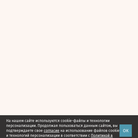
На нашем сайте используются cookie-файлы и технологии
персонализации. Продолжая пользоваться данным сайтом, вы
ОК
подтверждаете свое
согласие
на использование файлов cookie
и технологий персонализации в соответствии с
Политикой в