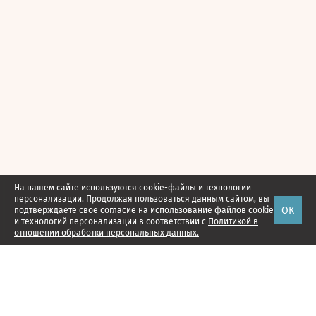
На нашем сайте используются cookie-файлы и технологии
персонализации. Продолжая пользоваться данным сайтом, вы
ОК
подтверждаете свое
согласие
на использование файлов cookie
и технологий персонализации в соответствии с
Политикой в
отношении обработки персональных данных.