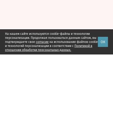
На нашем сайте используются cookie-файлы и технологии
персонализации. Продолжая пользоваться данным сайтом, вы
ОК
подтверждаете свое
согласие
на использование файлов cookie
и технологий персонализации в соответствии с
Политикой в
отношении обработки персональных данных.
Наши проекты
Подписка
Реклама