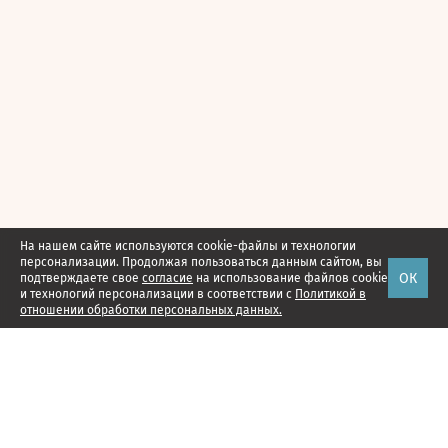
На нашем сайте используются cookie-файлы и технологии
персонализации. Продолжая пользоваться данным сайтом, вы
ОК
подтверждаете свое
согласие
на использование файлов cookie
и технологий персонализации в соответствии с
Политикой в
отношении обработки персональных данных.