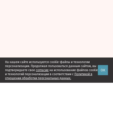
На нашем сайте используются cookie-файлы и технологии
персонализации. Продолжая пользоваться данным сайтом, вы
ОК
подтверждаете свое
согласие
на использование файлов cookie
и технологий персонализации в соответствии с
Политикой в
отношении обработки персональных данных.