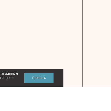
ься данным
изации в
Принять