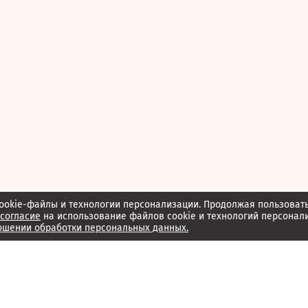
ookie-файлы и технологии персонализации. Продолжая пользоват
согласие
на использование файлов cookie и технологий персонал
ошении обработки персональных данных.