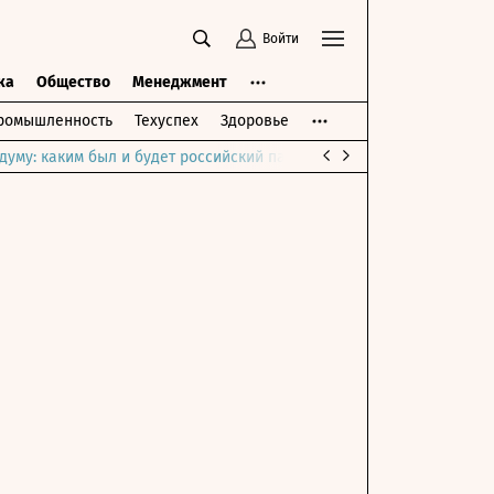
Войти
ка
Общество
Менеджмент
ромышленность
Техуспех
Здоровье
думу: каким был и будет российский парламент
Война на Ближне