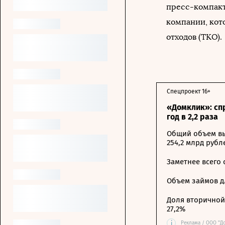
пресс-компакт
компании, кот
отходов (ТКО).
Спецпроект 16+
«Домклик»: сп
год в 2,2 раза
Общий объем вы
254,2 млрд рубл
Заметнее всего
Объем займов дл
Доля вторичной 
27,2%
i
Реклама / ООО "Д