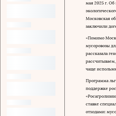
мая 2025 г. О
экологическог
Московская об
заключили дог
«Помимо Моско
мусоровозы дл
рассказала ге
рассчитываем,
чаще использо
Программа льго
поддержке рос
«Росагролизин
ставке специа
отходами: мусо