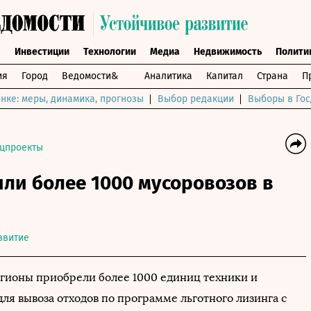
ы
Инвестиции
Технологии
Медиа
Недвижимость
Полити
ия
Город
Ведомости&
Аналитика
Капитал
Страна
П
нке: меры, динамика, прогнозы
Выбор редакции
Выборы в Гос
цпроекты
ли более 1000 мусоровозов в
звитие
гионы приобрели более 1000 единиц техники и
ля вывоза отходов по программе льготного лизинга с