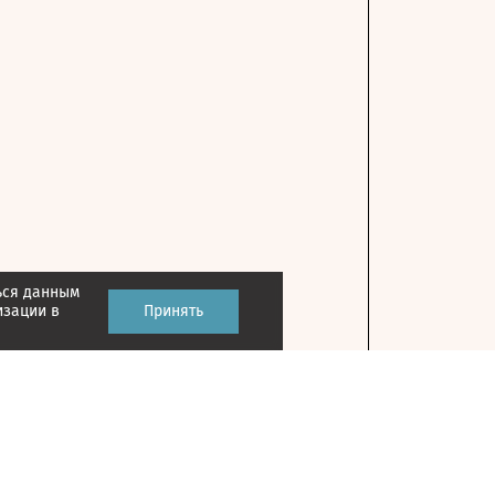
ься данным
изации в
Принять