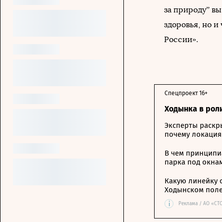
за природу” вы
здоровья, но и
России».
Спецпроект 16+
Ходынка в рол
Эксперты раскр
почему локация
В чем принципи
парка под окна
Какую линейку 
Ходынском пол
i
Реклама / АО «СТ