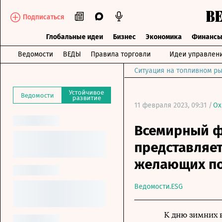
Подписаться
Глобальные идеи
Бизнес
Экономика
Финанс
Ведомости
ВЕДЫ
Правила торговли
Идеи управлен
Ситуация на топливном ры
Устойчивое
Ведомости
развитие
11 февраля 2023, 09:31 /
Ох
Всемирный ф
представляет
желающих по
Ведомости.ESG
К дню зимних 