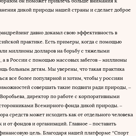
образом он поможет привлечь больше внимания к
анения дикой природы нашей страны и сделает доброе
андрейзинг давно доказал свою эффективность в
сийской практике. Есть примеры, когда с помощью
али миллионы долларов на борьбу с тяжелыми
, а в России с помощью массовых забегов – миллионы
ощь больным детям. Мы уверены, что такая практика
ься все более популярной и хотим, чтобы у россиян
озможностей совершать такие подвиги ради природы, –
 Воробьева, директор по работе с корпоративными
сторонниками Всемирного фонда дикой природы. –
ора средств может исходить как от отдельного человека
к и от фондов и организаций. Главное – поставить
финансовую цель. Благодаря нашей платформе “Спорт