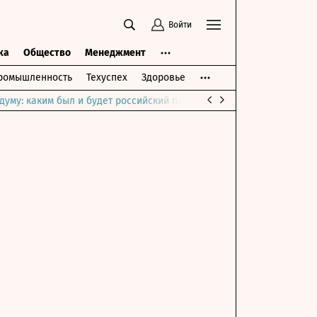
Войти
ка
Общество
Менеджмент
ромышленность
Техуспех
Здоровье
думу: каким был и будет российский парламент
Война на Ближне