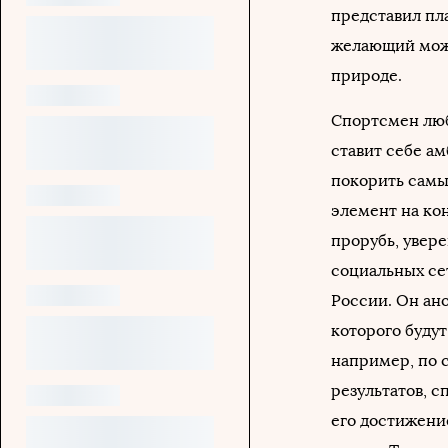
представил пл
желающий може
природе.
Спортсмен люб
ставит себе ам
покорить самы
элемент на кон
прорубь, увере
социальных се
России. Он ан
которого буду
например, по 
результатов, с
его достижени