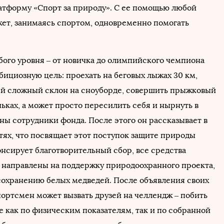
атформу «Спорт за природу». С ее помощью любой
т, занимаясь спортом, одновременно помогать
ого уровня – от новичка до олимпийского чемпиона
бициозную цель: проехать на беговых лыжах 30 км,
й сложный склон на сноуборде, совершить прыжковый
ьках, а может просто пересилить себя и нырнуть в
ны сотрудники фонда. После этого он рассказывает в
тях, что посвящает этот поступок защите природы
онсирует благотворительный сбор, все средства
т направлены на поддержку природоохранного проекта,
сохранению белых медведей. После объявления своих
портсмен может вызвать друзей на челлендж – побить
е как по физическим показателям, так и по собранной