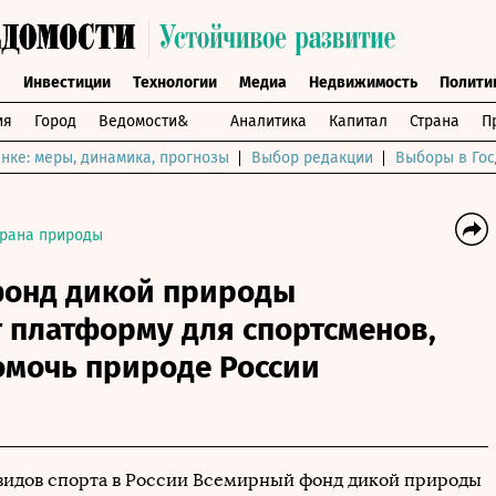
ы
Инвестиции
Технологии
Медиа
Недвижимость
Полити
ия
Город
Ведомости&
Аналитика
Капитал
Страна
П
нке: меры, динамика, прогнозы
Выбор редакции
Выборы в Гос
рана природы
онд дикой природы
 платформу для спортсменов,
мочь природе России
видов спорта в России Всемирный фонд дикой природы