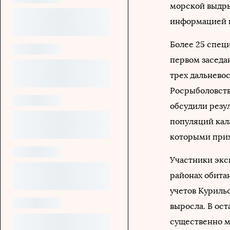
морской выдры
информацией 
Более 25 спец
первом заседа
трех дальнево
Росрыболовств
обсудили резу
популяций кала
которыми прих
Участники экс
районах обита
учетов Курильс
выросла. В ос
существенно м