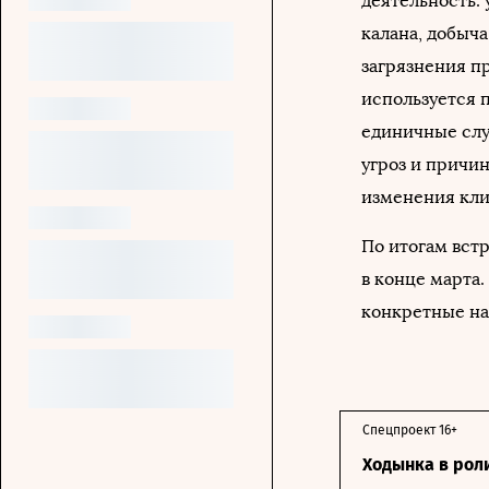
деятельность: 
калана, добыч
загрязнения п
используется 
единичные случ
угроз и причи
изменения клим
По итогам вст
в конце марта.
конкретные на
Спецпроект 16+
Ходынка в рол