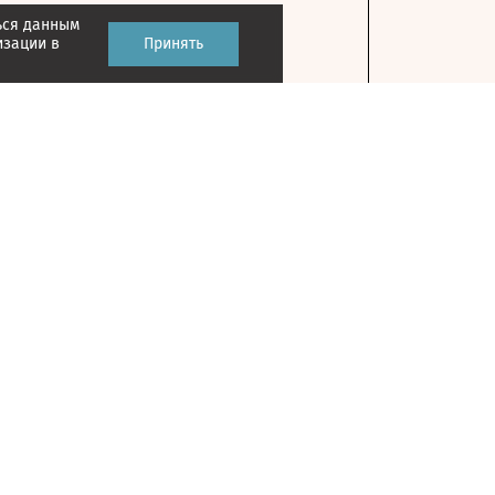
ься данным
изации в
Принять
Контакты
127018, г. Москва, ул. Полковая, д. 3, стр. 1
На карте