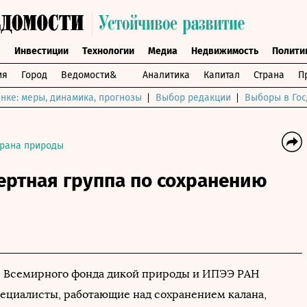
ы
Инвестиции
Технологии
Медиа
Недвижимость
Полити
ия
Город
Ведомости&
Аналитика
Капитал
Страна
П
нке: меры, динамика, прогнозы
Выбор редакции
Выборы в Гос
рана природы
ертная группа по сохранению
 Всемирного фонда дикой природы и ИПЭЭ РАН
ециалисты, работающие над сохранением калана,