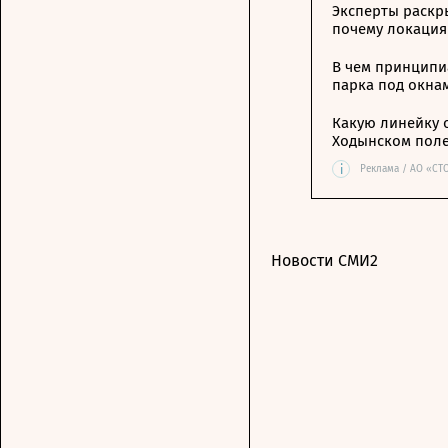
Эксперты раскр
почему локация
В чем принципи
парка под окна
Какую линейку 
Ходынском пол
i
Реклама / АО «СТ
Новости СМИ2