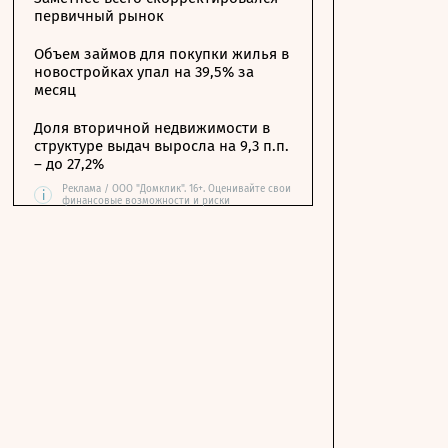
первичный рынок
Объем займов для покупки жилья в
новостройках упал на 39,5% за
месяц
Доля вторичной недвижимости в
структуре выдач выросла на 9,3 п.п.
– до 27,2%
Реклама / ООО "Домклик". 16+. Оценивайте свои
i
финансовые возможности и риски