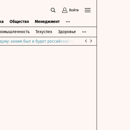
Войти
ка
Общество
Менеджмент
ромышленность
Техуспех
Здоровье
думу: каким был и будет российский парламент
Война на Ближне