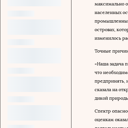
максимально о
населенных ос
промышленные 
островах, кот
изменилось ра
Точные причин
«Наша задача 
что необходим
предпринять, и
сказала на от
дикой природы
Спектр опасно
оценкам оказа