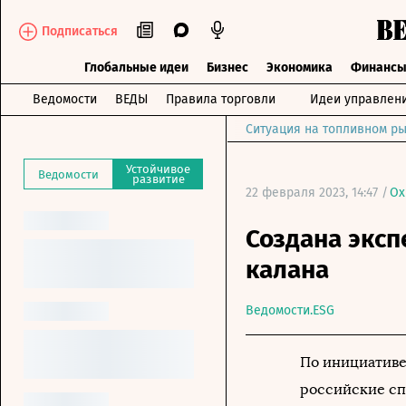
Подписаться
Глобальные идеи
Бизнес
Экономика
Финанс
Ведомости
ВЕДЫ
Правила торговли
Идеи управлен
Ситуация на топливном ры
Устойчивое
Ведомости
развитие
22 февраля 2023, 14:47 /
Ох
Создана эксп
калана
Ведомости.ESG
По инициативе
российские сп