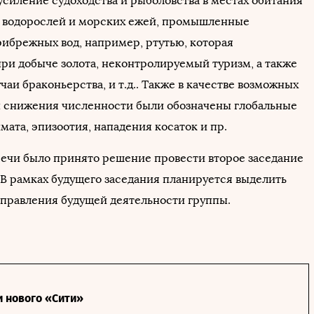
усиление судоходства и рыболовства в местах обитания
а водорослей и морских ежей, промышленные
рибрежных вод, например, ртутью, которая
при добыче золота, неконтролируемый туризм, а также
аи браконьерства, и т.д.. Также в качестве возможных
н снижения численности были обозначены глобальные
ата, эпизоотия, нападения косаток и пр.
речи было принято решение провести второе заседание
 В рамках будущего заседания планируется выделить
правления будущей деятельности группы.
и нового «Сити»