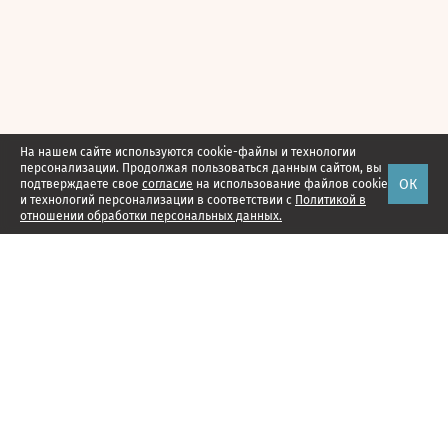
На нашем сайте используются cookie-файлы и технологии
персонализации. Продолжая пользоваться данным сайтом, вы
ОК
подтверждаете свое
согласие
на использование файлов cookie
и технологий персонализации в соответствии с
Политикой в
отношении обработки персональных данных.
Наши проекты
Подписка