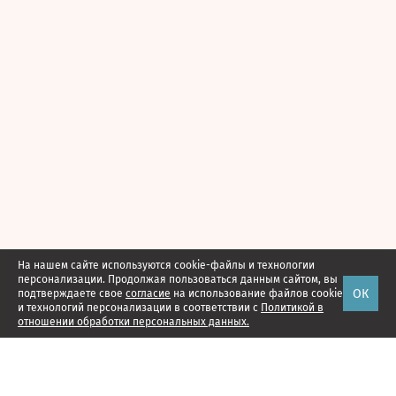
На нашем сайте используются cookie-файлы и технологии
персонализации. Продолжая пользоваться данным сайтом, вы
ОК
подтверждаете свое
согласие
на использование файлов cookie
и технологий персонализации в соответствии с
Политикой в
отношении обработки персональных данных.