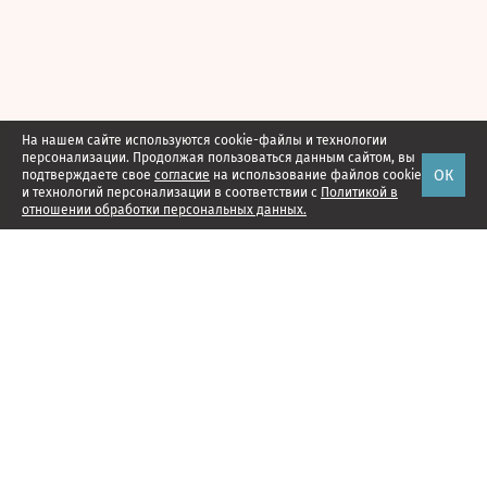
На нашем сайте используются cookie-файлы и технологии
персонализации. Продолжая пользоваться данным сайтом, вы
ОК
подтверждаете свое
согласие
на использование файлов cookie
и технологий персонализации в соответствии с
Политикой в
отношении обработки персональных данных.
Наши проекты
Подписка
Реклама