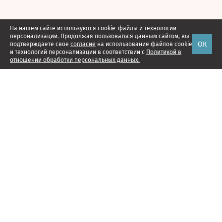
На нашем сайте используются cookie-файлы и технологии
персонализации. Продолжая пользоваться данным сайтом, вы
ОК
подтверждаете свое
согласие
на использование файлов cookie
и технологий персонализации в соответствии с
Политикой в
отношении обработки персональных данных.
Наши проекты
Подписка
Реклама
Справочник компаний
Об издании