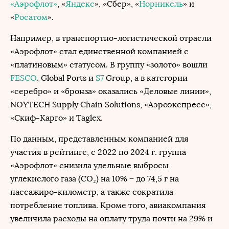
«Аэрофлот»
, «
Яндекс
», «Сбер», «
Норникель
» и
«
Росатом
».
Например, в транспортно-логистической отрасли
«Аэрофлот» стал единственной компанией с
«платиновым» статусом. В группу «золото» вошли
FESCO
, Global Ports и
S7
Group, а в категории
«серебро» и «бронза» оказались «Деловые линии»,
NOYTECH Supply Chain Solutions, «Аэроэкспресс»,
«Скиф-Карго» и Taglex.
По данным, представленным компанией для
участия в рейтинге, с 2022 по 2024 г. группа
«Аэрофлот» снизила удельные выбросы
углекислого газа (CO₂) на 10% − до 74,5 г на
пассажиро-километр, а также сократила
потребление топлива. Кроме того, авиакомпания
увеличила расходы на оплату труда почти на 29% и