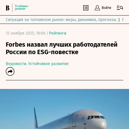
Войти
Ситуация на топливном рынке: меры, динамика, прогнозы
Выб
12 ноября 2025, 18:06 /
Рейтинги
Forbes назвал лучших работодателей
России по ESG-повестке
Ведомости. Устойчивое развитие