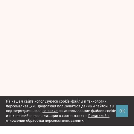
На нашем сайте используются cookie-файлы и технологии
персонализации. Продолжая пользоваться данным сайтом, вы
ОК
подтверждаете свое
согласие
на использование файлов cookie
и технологий персонализации в соответствии с
Политикой в
отношении обработки персональных данных.