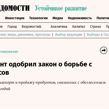
ы
Инвестиции
Технологии
Медиа
Недвижимость
Полити
ия
Город
Ведомости&
Аналитика
Капитал
Страна
П
нке: меры, динамика, прогнозы
Выбор редакции
Выборы в Гос
улирование
т одобрил закон о борьбе с
сов
мпорт и продажу продуктов, связанных с обезлесением
угодий