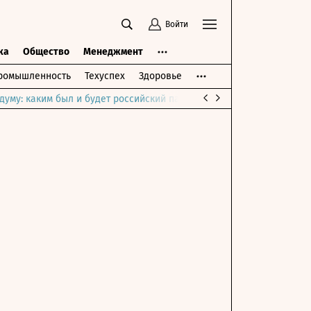
Войти
ка
Общество
Менеджмент
ромышленность
Техуспех
Здоровье
думу: каким был и будет российский парламент
Война на Ближне