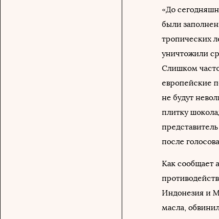
«До сегодняшн
были заполнен
тропических л
уничтожили ср
Слишком часто 
европейские п
не будут невол
плитку шокола
представитель
после голосов
Как сообщает а
противодейств
Индонезия и М
масла, обвини