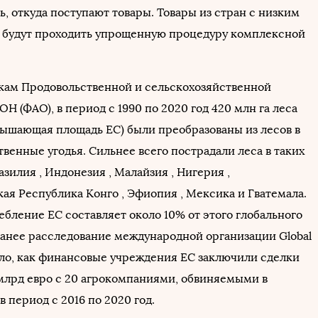
, откуда поступают товары. Товары из стран с низким
 будут проходить упрощенную процедуру комплексной
кам Продовольственной и сельскохозяйственной
Н (ФАО), в период с 1990 по 2020 год 420 млн га леса
вышающая площадь ЕС) были преобразованы из лесов в
венные угодья. Сильнее всего пострадали леса в таких
азилия , Индонезия , Малайзия , Нигерия ,
ая Республика Конго , Эфиопия , Мексика и Гватемала.
бление ЕС составляет около 10% от этого глобального
Ранее расследование международной организации Global
ало, как финансовые учреждения ЕС заключили сделки
 млрд евро с 20 агрокомпаниями, обвиняемыми в
в период с 2016 по 2020 год.