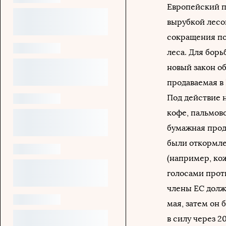
Европейский п
вырубкой лесов
сокращения по
леса. Для бор
новый закон об
продаваемая в 
Под действие 
кофе, пальмово
бумажная прод
были откормле
(например, кож
голосами прот
члены ЕС долж
мая, затем он
в силу через 2