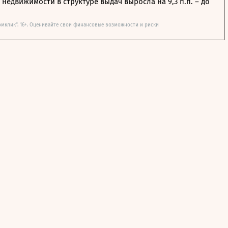
недвижимости в структуре выдач выросла на 9,3 п.п. – до
омклик". 16+. Оценивайте свои финансовые возможности и риски