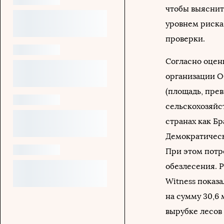
чтобы выяснить
уровнем риска
проверки.
Согласно оцен
организации ОО
(площадь, пре
сельскохозяйст
странах как Бр
Демократическ
При этом потре
обезлесения. 
Witness показ
на сумму 30,6
вырубке лесов 