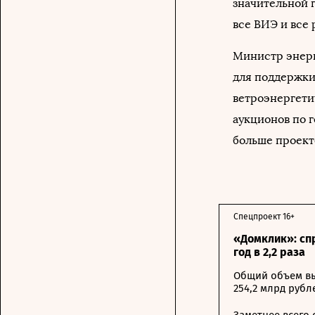
значительной 
все ВИЭ и все 
Министр энерг
для поддержки
ветроэнергети
аукционов по 
больше проект
Спецпроект 16+
«Домклик»: сп
год в 2,2 раза
Общий объем вы
254,2 млрд рубл