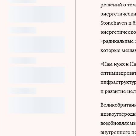
решений о том
энергетически
Stonehaven и 
энергетическо
«радикальные 
которые мешаю
«Нам нужен На
оптимизироват
инфраструктур
и развитие цел
Великобритани
низкоуглеродно
возобновляемы
внутреннего по