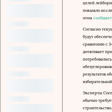
целей лейборис
показало иссле
этом
сообщает
Согласно текущ
будут обеспеч
сравнению с 34
дотягивает при
потребовались
обезуглерожив
результатов о
избирательной
Эксперты Corn
обычно требуе
строительство