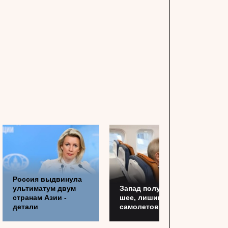
Россия выдвинула
ультиматум двум
Запад получил по
странам Азии -
шее, лишив Россию
детали
самолетов