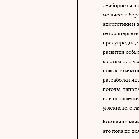
лейбористы в 
мощности бере
энергетики и 
ветроэнергетик
предупредил, 
развития собы
к сетям или у
новых объектов
разработки ни
погоды, напри
или оснащения
углекислого га
Компании начи
это пока не п