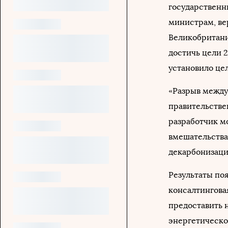
государственн
министрам, ве
Великобритани
достичь цели 
установило цел
«Разрыв между
правительствен
разработчик мо
вмешательства
декарбонизац
Результаты поя
консалтинговая
предоставить 
энергетическо