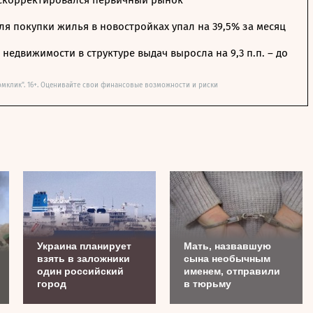
 скорректировался первичный рынок
я покупки жилья в новостройках упал на 39,5% за месяц
недвижимости в структуре выдач выросла на 9,3 п.п. – до
омклик". 16+. Оценивайте свои финансовые возможности и риски
Украина планирует
Мать, назвавшую
взять в заложники
сына необычным
один российский
именем, отправили
город
в тюрьму