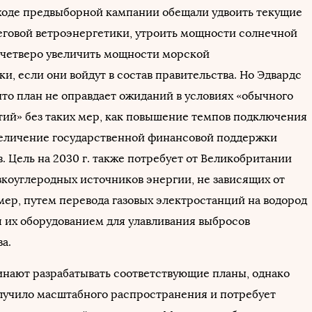
ходе предвыборной кампании обещали удвоить текущие
говой ветроэнергетики, утроить мощности солнечной
вчетверо увеличить мощности морской
и, если они войдут в состав правительства. Но Эдвардс
что план не оправдает ожиданий в условиях «обычного
тий» без таких мер, как повышение темпов подключения
величение государственной финансовой поддержки
. Цель на 2030 г. также потребует от Великобритании
зкоуглеродных источников энергии, не зависящих от
мер, путем перевода газовых электростанций на водород
 их оборудованием для улавливания выбросов
за.
нают разрабатывать соответствующие планы, однако
олучило масштабного распространения и потребует