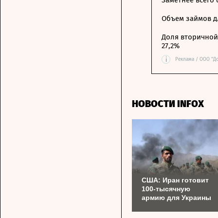
Заметнее всего
Объем займов дл
Доля вторичной 
27,2%
i
Реклама / ООО "Д
НОВОСТИ INFOX
США: Иран готовит
100-тысячную
армию для Украины