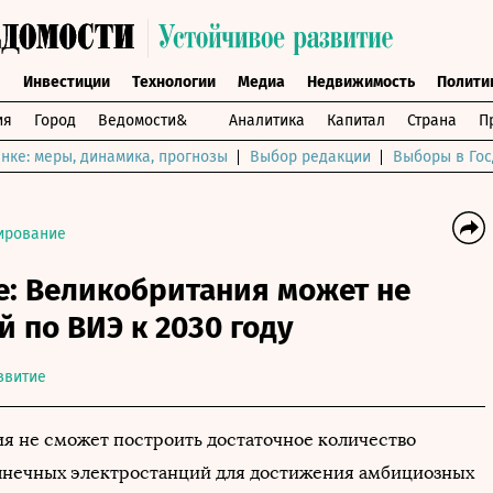
ы
Инвестиции
Технологии
Медиа
Недвижимость
Полити
ия
Город
Ведомости&
Аналитика
Капитал
Страна
П
нке: меры, динамика, прогнозы
Выбор редакции
Выборы в Гос
ирование
е: Великобритания может не
й по ВИЭ к 2030 году
звитие
я не сможет построить достаточное количество
лнечных электростанций для достижения амбициозных