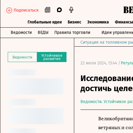
Подписаться
Глобальные идеи
Бизнес
Экономика
Финанс
Ведомости
ВЕДЫ
Правила торговли
Идеи управлен
Ситуация на топливном ры
Устойчивое
Ведомости
развитие
22 июля 2024, 13:44 /
Регул
Исследовани
достичь целе
Ведомости. Устойчивое ра
Великобритани
ветряных и со