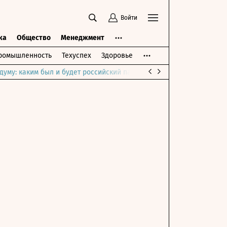
Войти
ка
Общество
Менеджмент
ромышленность
Техуспех
Здоровье
думу: каким был и будет российский парламент
Война на Ближне