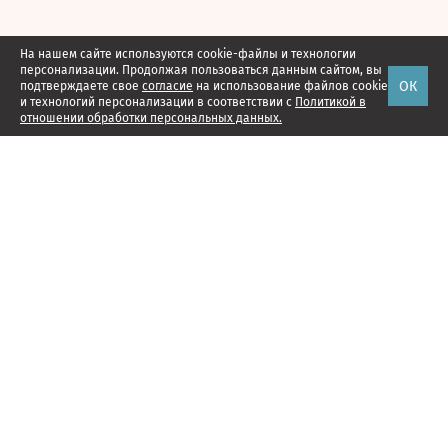
На нашем сайте используются cookie-файлы и технологии
персонализации. Продолжая пользоваться данным сайтом, вы
ОК
подтверждаете свое
согласие
на использование файлов cookie
и технологий персонализации в соответствии с
Политикой в
отношении обработки персональных данных.
Наши проекты
Подписка
Реклама
Справочник компаний
Об издании