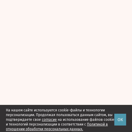
На нашем сайте используются cookie-файлы и технологии
персонализации. Продолжая пользоваться данным сайтом, вы
ОК
подтверждаете свое
согласие
на использование файлов cookie
и технологий персонализации в соответствии с
Политикой в
отношении обработки персональных данных.