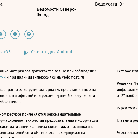
ьс
Ведомости Юг
Ведомости Северо-
Запад
я iOS
Скачать для Android
ание материалов допускается только при соблюдении
Сетевое изд
атки
и при наличии гиперссылки на vedomosti.ru
Решение Фе
ка, прогнозы и другие материалы, представленные на
информацио
 являются офертой или рекомендацией к покупке или
от 27 ноября
ибо активов.
Учредитель
ном ресурсе применяются рекомендательные
ормационные технологии предоставления информации
Главный ре
 систематизации и анализа сведений, относящихся к
ользователей сети «Интернет», находящихся на
Электронна