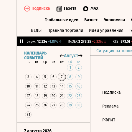
Подписка
Газета
MAX
Глобальные идеи
Бизнес
Экономика
ВЕДЫ
Правила торговли
Идеи управления
Г
Глобальные идеи
Бизнес
Экономик
0,5%
↓
CNY Бирж.
12,224
+1,18%
↑
IMOEX
2 278,35
-0,33%
↓
RTSI
873,51
-1
Ситуация на топл
КАЛЕНДАРЬ
Август
СОБЫТИЙ
Пн
Вт
Ср
Чт
Пт
Сб
Вс
1
2
3
4
5
6
7
8
9
10
11
12
13
14
15
16
Подписка
17
18
19
20
21
22
23
24
25
26
27
28
29
30
Реклама
31
РФРИТ
7 августа 2026