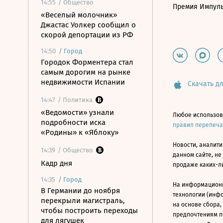
14:55
/ Общество
Премия Импул
«Веселый молочник»
Джастас Уолкер сообщил о
скорой депортации из РФ
14:50
/
Город
Городок Форментера стал
самым дорогим на рынке
недвижимости Испании
Скачать дл
14:47
/ Политика
«Ведомости» узнали
Любое использов
подробности иска
правил перепеч
«Родины» к «Яблоку»
Новости, аналити
14:39
/ Общество
данном сайте, не
Кадр дня
продаже каких-л
14:35
/
Город
На информацион
В Германии до ноября
технологии (инф
перекрыли магистраль,
на основе сбора,
чтобы построить переходы
предпочтениям п
для лягушек