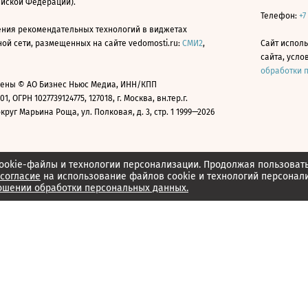
ийской Федерации).
Телефон:
+7
ния рекомендательных технологий в виджетах
й сети, размещенных на сайте vedomosti.ru:
СМИ2
,
Сайт испол
сайта, усл
обработки 
ены © АО Бизнес Ньюс Медиа, ИНН/КПП
01, ОГРН 1027739124775, 127018, г. Москва, вн.тер.г.
уг Марьина Роща, ул. Полковая, д. 3, стр. 1 1999—2026
ookie-файлы и технологии персонализации. Продолжая пользоват
согласие
на использование файлов cookie и технологий персонал
ошении обработки персональных данных.