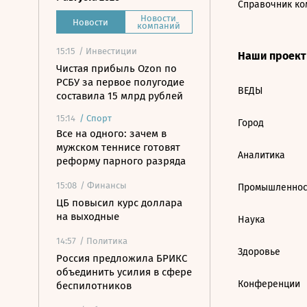
Справочник ко
Новости
Новости
компаний
15:15
/ Инвестиции
Наши проек
Чистая прибыль Ozon по
РСБУ за первое полугодие
ВЕДЫ
составила 15 млрд рублей
15:14
/
Спорт
Город
Все на одного: зачем в
мужском теннисе готовят
Аналитика
реформу парного разряда
15:08
/ Финансы
Промышленнос
ЦБ повысил курс доллара
на выходные
Наука
14:57
/ Политика
Здоровье
Россия предложила БРИКС
объединить усилия в сфере
Конференции
беспилотников