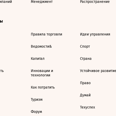
мпаний
Менеджмент
Распространение
ты
Правила торговли
Идеи управления
Ведомости&
Спорт
Капитал
Страна
ть
Инновации и
Устойчивое развити
технологии
Право
Как потратить
Думай
Туризм
Техуспех
Форум