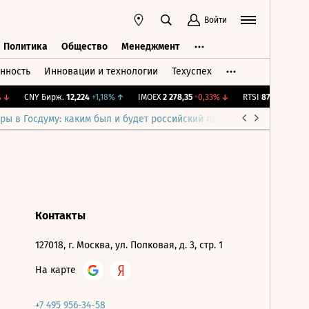
Войти
Политика
Общество
Менеджмент
нность
Инновации и технологии
Техуспех
ть
Политика
Общество
Менеджмент
↓
CNY Бирж.
12,224
+1,18%
↑
IMOEX
2 278,35
-0,33%
↓
RTSI
873,51
-1,25%
ры в Госдуму: каким был и будет российский парламент
Война н
Контакты
127018, г. Москва, ул. Полковая, д. 3, стр. 1
На карте
+7 495 956-34-58