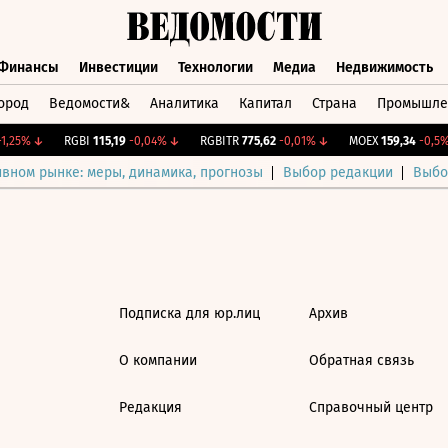
Финансы
Инвестиции
Технологии
Медиа
Недвижимость
ород
Ведомости&
Аналитика
Капитал
Страна
Промышле
а
Финансы
Инвестиции
Технологии
Медиа
Недвижимос
,25%
↓
RGBI
115,19
-0,04%
↓
RGBITR
775,62
-0,01%
↓
MOEX
159,34
-0,5%
ивном рынке: меры, динамика, прогнозы
Выбор редакции
Выбо
Подписка для юр.лиц
Архив
О компании
Обратная связь
Редакция
Справочный центр