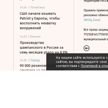
территории Росс
14:34
/ Политика
Правила примене
США начали изымать
рекламно-обменно
Patriot у Европы, чтобы
INFOX
,
24smi
восполнить нехватку
вооружений
Все права защищ
7712108141/7715010
14:33
/ Бизнес
муниципальный окр
Производство
шампанского в России за
семь месяцев упало на 8,9%
На нашем сайте используются c
14:26
/
Город
сайтом, вы подтверждаете свое
90 000 резиновых уточек
соответствии с
Политикой в отн
спустили на воду в Чикаго
14:23
/
Город
Поместье с башней XII века
и виноградниками продают
в Италии
14:20
/ Общество