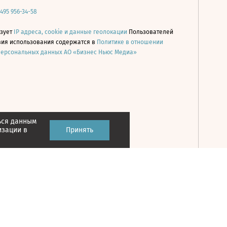
 495 956-34-58
ьзует
IP адреса, cookie и данные геолокации
Пользователей
овия использования содержатся в
Политике в отношении
персональных данных АО «Бизнес Ньюс Медиа»
ься данным
Принять
изации в