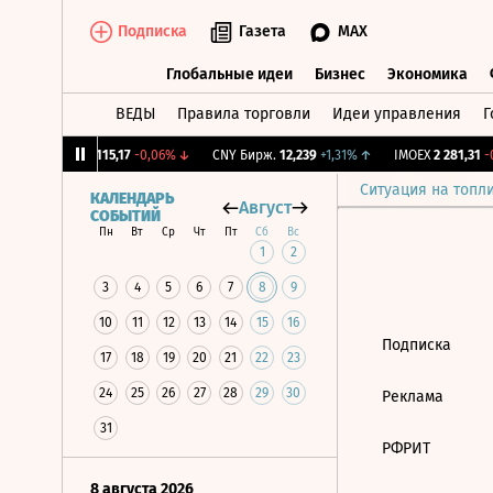
Подписка
Газета
MAX
Глобальные идеи
Бизнес
Экономика
ВЕДЫ
Правила торговли
Идеи управления
Г
Глобальные идеи
Бизнес
Экономик
12%
↓
RGBI
115,17
-0,06%
↓
CNY Бирж.
12,239
+1,31%
↑
IMOEX
2 281,31
-0
Ситуация на топл
КАЛЕНДАРЬ
Август
СОБЫТИЙ
Пн
Вт
Ср
Чт
Пт
Сб
Вс
1
2
3
4
5
6
7
8
9
10
11
12
13
14
15
16
Подписка
17
18
19
20
21
22
23
24
25
26
27
28
29
30
Реклама
31
РФРИТ
8 августа 2026