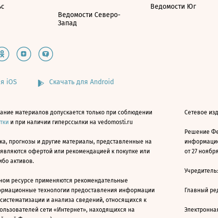
ьс
Ведомости Юг
Ведомости Северо-
Запад
я iOS
Скачать для Android
ание материалов допускается только при соблюдении
Сетевое изд
атки
и при наличии гиперссылки на vedomosti.ru
Решение Фе
ка, прогнозы и другие материалы, представленные на
информацио
 являются офертой или рекомендацией к покупке или
от 27 ноября
ибо активов.
Учредитель
ном ресурсе применяются рекомендательные
ормационные технологии предоставления информации
Главный ре
 систематизации и анализа сведений, относящихся к
ользователей сети «Интернет», находящихся на
Электронна