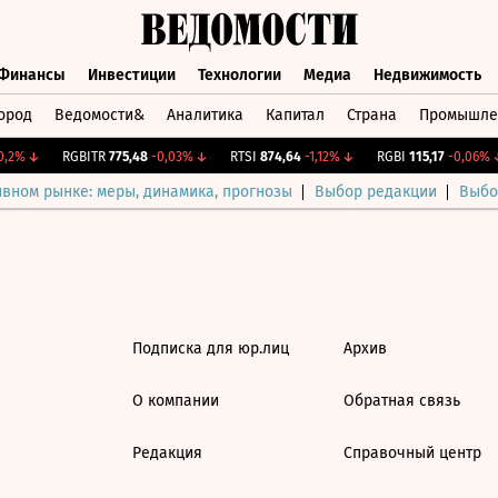
Финансы
Инвестиции
Технологии
Медиа
Недвижимость
ород
Ведомости&
Аналитика
Капитал
Страна
Промышле
а
Финансы
Инвестиции
Технологии
Медиа
Недвижимос
,2%
↓
RGBITR
775,48
-0,03%
↓
RTSI
874,64
-1,12%
↓
RGBI
115,17
-0,06%
↓
ивном рынке: меры, динамика, прогнозы
Выбор редакции
Выбо
Подписка для юр.лиц
Архив
О компании
Обратная связь
Редакция
Справочный центр