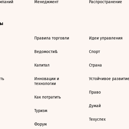
мпаний
Менеджмент
Распространение
ты
Правила торговли
Идеи управления
Ведомости&
Спорт
Капитал
Страна
ть
Инновации и
Устойчивое развити
технологии
Право
Как потратить
Думай
Туризм
Техуспех
Форум