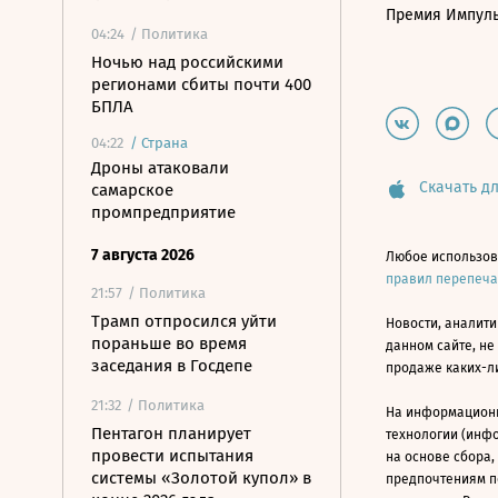
Премия Импул
04:24
/ Политика
Ночью над российскими
регионами сбиты почти 400
БПЛА
04:22
/
Страна
Дроны атаковали
Скачать дл
самарское
промпредприятие
7 августа 2026
Любое использов
правил перепеч
21:57
/ Политика
Трамп отпросился уйти
Новости, аналити
пораньше во время
данном сайте, не
заседания в Госдепе
продаже каких-л
21:32
/ Политика
На информацион
Пентагон планирует
технологии (инф
провести испытания
на основе сбора,
системы «Золотой купол» в
предпочтениям п