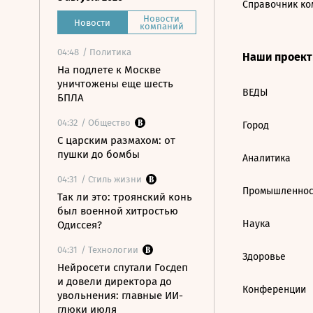
Справочник ко
Новости
Новости
компаний
04:48
/ Политика
Наши проек
На подлете к Москве
уничтожены еще шесть
ВЕДЫ
БПЛА
04:32
/ Общество
Город
С царским размахом: от
пушки до бомбы
Аналитика
04:31
/ Стиль жизни
Промышленнос
Так ли это: троянский конь
был военной хитростью
Наука
Одиссея?
04:31
/ Технологии
Здоровье
Нейросети спутали Госдеп
и довели директора до
Конференции
увольнения: главные ИИ-
глюки июля