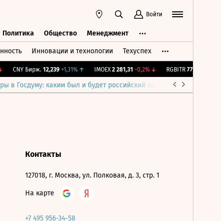
Войти
Политика
Общество
Менеджмент
нность
Инновации и технологии
Техуспех
ть
Политика
Общество
Менеджмент
CNY Бирж.
12,239
+1,31%
↑
IMOEX
2 281,31
-0,2%
↓
RGBITR
775,48
-0,03%
ры в Госдуму: каким был и будет российский парламент
Война н
Контакты
127018, г. Москва, ул. Полковая, д. 3, стр. 1
На карте
+7 495 956-34-58