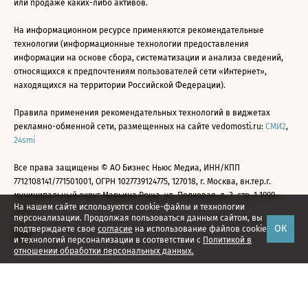
или продаже каких-либо активов.
На информационном ресурсе применяются рекомендательные
технологии (информационные технологии предоставления
информации на основе сбора, систематизации и анализа сведений,
относящихся к предпочтениям пользователей сети «Интернет»,
находящихся на территории Российской Федерации).
Правила применения рекомендательных технологий в виджетах
рекламно-обменной сети, размещенных на сайте vedomosti.ru:
СМИ2
,
24smi
Все права защищены © АО Бизнес Ньюс Медиа, ИНН/КПП
7712108141/771501001, ОГРН 1027739124775, 127018, г. Москва, вн.тер.г.
муниципальный округ Марьина Роща, ул. Полковая, д. 3, стр. 1 1999—
На нашем сайте используются cookie-файлы и технологии
2026
персонализации. Продолжая пользоваться данным сайтом, вы
ОК
подтверждаете свое
согласие
на использование файлов cookie
и технологий персонализации в соответствии с
Политикой в
отношении обработки персональных данных.