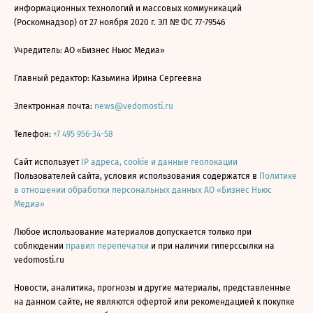
информационных технологий и массовых коммуникаций
(Роскомнадзор) от 27 ноября 2020 г. ЭЛ № ФС 77-79546
Учредитель: АО «Бизнес Ньюс Медиа»
Главный редактор: Казьмина Ирина Сергеевна
Электронная почта:
news@vedomosti.ru
Телефон:
+7 495 956-34-58
Сайт использует
IP адреса, cookie и данные геолокации
Пользователей сайта, условия использования содержатся в
Политике
в отношении обработки персональных данных АО «Бизнес Ньюс
Медиа»
Любое использование материалов допускается только при
соблюдении
правил перепечатки
и при наличии гиперссылки на
vedomosti.ru
Новости, аналитика, прогнозы и другие материалы, представленные
на данном сайте, не являются офертой или рекомендацией к покупке