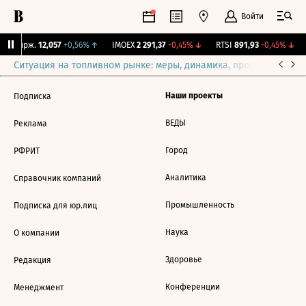
Войти
NY Бирж.
12,057
+0,56%
↑
IMOEX
2 291,37
-0,45%
↓
RTSI
891,93
-0,45%
↓
Ситуация на топливном рынке: меры, динамика, прогнозы
Выб
Наши проекты
Подписка
ВЕДЫ
Реклама
Город
РФРИТ
Аналитика
Справочник компаний
Промышленность
Подписка для юр.лиц
Наука
О компании
Здоровье
Редакция
Конференции
Менеджмент