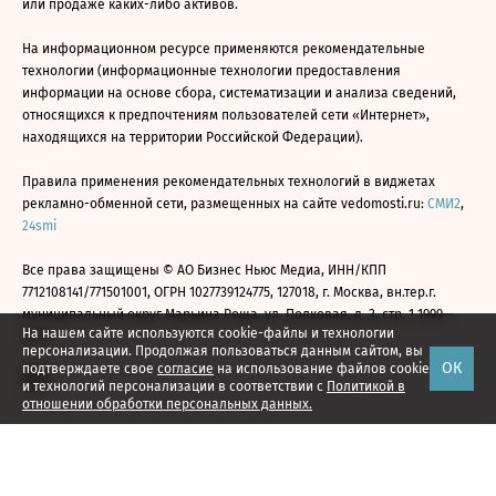
или продаже каких-либо активов.
На информационном ресурсе применяются рекомендательные
технологии (информационные технологии предоставления
информации на основе сбора, систематизации и анализа сведений,
относящихся к предпочтениям пользователей сети «Интернет»,
находящихся на территории Российской Федерации).
Правила применения рекомендательных технологий в виджетах
рекламно-обменной сети, размещенных на сайте vedomosti.ru:
СМИ2
,
24smi
Все права защищены © АО Бизнес Ньюс Медиа, ИНН/КПП
7712108141/771501001, ОГРН 1027739124775, 127018, г. Москва, вн.тер.г.
муниципальный округ Марьина Роща, ул. Полковая, д. 3, стр. 1 1999—
На нашем сайте используются cookie-файлы и технологии
2026
персонализации. Продолжая пользоваться данным сайтом, вы
ОК
подтверждаете свое
согласие
на использование файлов cookie
и технологий персонализации в соответствии с
Политикой в
отношении обработки персональных данных.