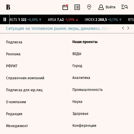
Войти
↑
MGTS
1 322
+0,61%
↑
ARSA
7,42
-1,59%
↓
IMOEX
2 288,5
+0,11%
↑
RTSI
Ситуация на топливном рынке: меры, динамика, прогнозы
Выб
Наши проекты
Подписка
ВЕДЫ
Реклама
Город
РФРИТ
Аналитика
Справочник компаний
Промышленность
Подписка для юр.лиц
Наука
О компании
Здоровье
Редакция
Конференции
Менеджмент