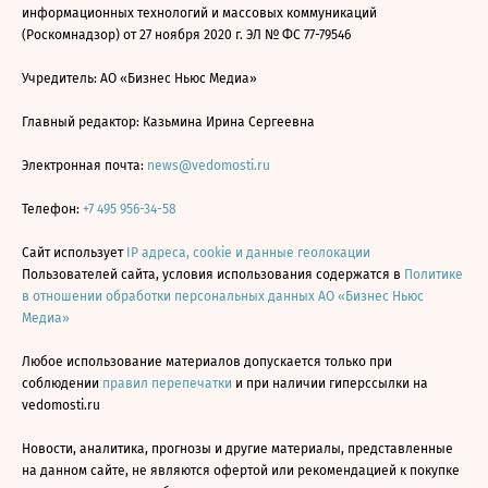
информационных технологий и массовых коммуникаций
(Роскомнадзор) от 27 ноября 2020 г. ЭЛ № ФС 77-79546
Учредитель: АО «Бизнес Ньюс Медиа»
Главный редактор: Казьмина Ирина Сергеевна
Электронная почта:
news@vedomosti.ru
Телефон:
+7 495 956-34-58
Сайт использует
IP адреса, cookie и данные геолокации
Пользователей сайта, условия использования содержатся в
Политике
в отношении обработки персональных данных АО «Бизнес Ньюс
Медиа»
Любое использование материалов допускается только при
соблюдении
правил перепечатки
и при наличии гиперссылки на
vedomosti.ru
Новости, аналитика, прогнозы и другие материалы, представленные
на данном сайте, не являются офертой или рекомендацией к покупке