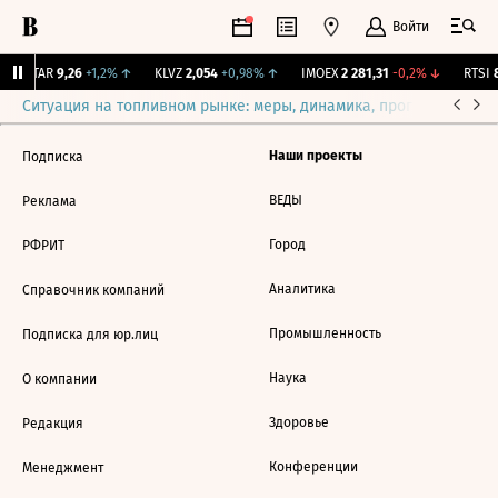
Войти
UTAR
9,26
+1,2%
↑
KLVZ
2,054
+0,98%
↑
IMOEX
2 281,31
-0,2%
↓
RTSI
8
Ситуация на топливном рынке: меры, динамика, прогнозы
Выб
Наши проекты
Подписка
ВЕДЫ
Реклама
Город
РФРИТ
Аналитика
Справочник компаний
Промышленность
Подписка для юр.лиц
Наука
О компании
Здоровье
Редакция
Конференции
Менеджмент