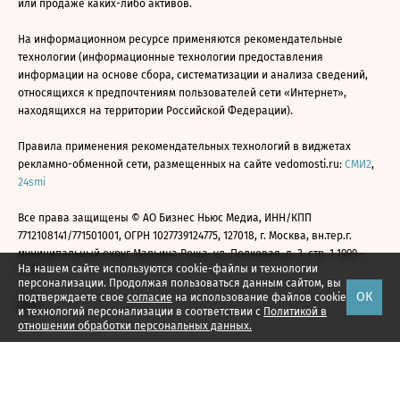
или продаже каких-либо активов.
На информационном ресурсе применяются рекомендательные
технологии (информационные технологии предоставления
информации на основе сбора, систематизации и анализа сведений,
относящихся к предпочтениям пользователей сети «Интернет»,
находящихся на территории Российской Федерации).
Правила применения рекомендательных технологий в виджетах
рекламно-обменной сети, размещенных на сайте vedomosti.ru:
СМИ2
,
24smi
Все права защищены © АО Бизнес Ньюс Медиа, ИНН/КПП
7712108141/771501001, ОГРН 1027739124775, 127018, г. Москва, вн.тер.г.
муниципальный округ Марьина Роща, ул. Полковая, д. 3, стр. 1 1999—
На нашем сайте используются cookie-файлы и технологии
2026
персонализации. Продолжая пользоваться данным сайтом, вы
ОК
подтверждаете свое
согласие
на использование файлов cookie
и технологий персонализации в соответствии с
Политикой в
отношении обработки персональных данных.