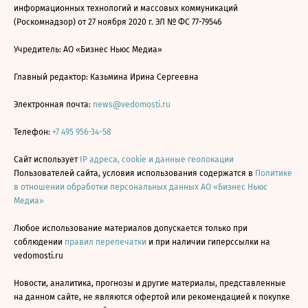
информационных технологий и массовых коммуникаций
(Роскомнадзор) от 27 ноября 2020 г. ЭЛ № ФС 77-79546
Учредитель: АО «Бизнес Ньюс Медиа»
Главный редактор: Казьмина Ирина Сергеевна
Электронная почта:
news@vedomosti.ru
Телефон:
+7 495 956-34-58
Сайт использует
IP адреса, cookie и данные геолокации
Пользователей сайта, условия использования содержатся в
Политике
в отношении обработки персональных данных АО «Бизнес Ньюс
Медиа»
Любое использование материалов допускается только при
соблюдении
правил перепечатки
и при наличии гиперссылки на
vedomosti.ru
Новости, аналитика, прогнозы и другие материалы, представленные
на данном сайте, не являются офертой или рекомендацией к покупке