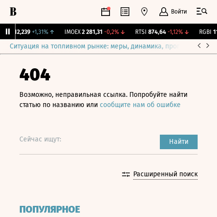
Войти
рж.
12,239
+1,31%
↑
IMOEX
2 281,31
-0,2%
↓
RTSI
874,64
-1,12%
↓
RGBI
115
Ситуация на топливном рынке: меры, динамика, прогнозы
Выб
404
Возможно, неправильная ссылка. Попробуйте найти
статью по названию или
сообщите нам об ошибке
Сейчас ищут:
Найти
Расширенный поиск
ПОПУЛЯРНОЕ