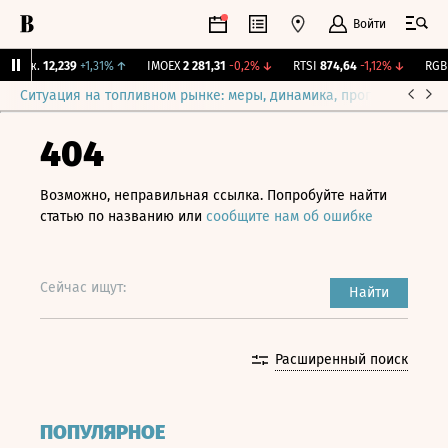
Войти
Бирж.
12,239
+1,31%
↑
IMOEX
2 281,31
-0,2%
↓
RTSI
874,64
-1,12%
↓
RGBI
Ситуация на топливном рынке: меры, динамика, прогнозы
Выб
404
Возможно, неправильная ссылка. Попробуйте найти
статью по названию или
сообщите нам об ошибке
Сейчас ищут:
Найти
Расширенный поиск
ПОПУЛЯРНОЕ