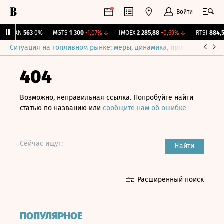
Войти
AVAN
563
0%
MGTS
1 300
-1,07%
↓
IMOEX
2 285,88
-0,69%
↓
RTSI
884,56
Ситуация на топливном рынке: меры, динамика, прогнозы
Выб
404
Возможно, неправильная ссылка. Попробуйте найти
статью по названию или
сообщите нам об ошибке
Сейчас ищут:
Найти
Расширенный поиск
ПОПУЛЯРНОЕ