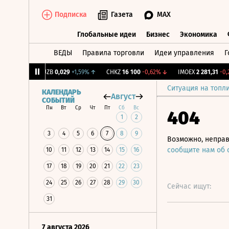
Подписка
Газета
MAX
Глобальные идеи
Бизнес
Экономика
ВЕДЫ
Правила торговли
Идеи управления
Г
Глобальные идеи
Бизнес
Экономик
,31%
↑
KUZB
0,029
+1,59%
↑
CHKZ
16 100
-0,62%
↓
IMOEX
2 281,31
-0,2%
Ситуация на топл
КАЛЕНДАРЬ
Август
СОБЫТИЙ
Пн
Вт
Ср
Чт
Пт
Сб
Вс
404
1
2
3
4
5
6
7
8
9
Возможно, неправ
сообщите нам об
10
11
12
13
14
15
16
17
18
19
20
21
22
23
24
25
26
27
28
29
30
Сейчас ищут:
31
7 августа 2026