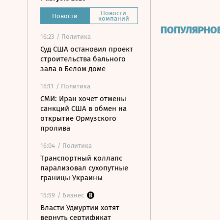
Новости
Новости
компаний
ПОПУЛЯРНО
16:23
/ Политика
Суд США остановил проект
строительства бального
зала в Белом доме
16:11
/ Политика
СМИ: Иран хочет отмены
санкций США в обмен на
открытие Ормузского
пролива
16:04
/ Политика
Транспортный коллапс
парализовал сухопутные
границы Украины
15:59
/ Бизнес
Власти Удмуртии хотят
вернуть сертификат