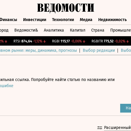
Финансы
Инвестиции
Технологии
Медиа
Недвижимость
ород
Ведомости&
Аналитика
Капитал
Страна
Промышле
а
Финансы
Инвестиции
Технологии
Медиа
Недвижимос
↓
RTSI
874,64
-1,12%
↓
RGBI
115,17
-0,06%
↓
RGBITR
775,52
-0,02%
↓
C
ивном рынке: меры, динамика, прогнозы
Выбор редакции
Выбо
ильная ссылка. Попробуйте найти статью по названию или
 ошибке
На
Расширенный