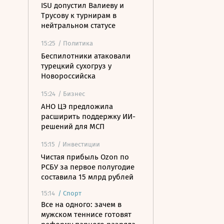
ISU допустил Валиеву и
Трусову к турнирам в
нейтральном статусе
15:25
/ Политика
Беспилотники атаковали
турецкий сухогруз у
Новороссийска
15:24
/ Бизнес
АНО ЦЭ предложила
расширить поддержку ИИ-
решений для МСП
15:15
/ Инвестиции
Чистая прибыль Ozon по
РСБУ за первое полугодие
составила 15 млрд рублей
15:14
/
Спорт
Все на одного: зачем в
мужском теннисе готовят