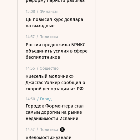
реформу парного разряда
15:08
/ Финансы
ЦБ повысил курс доллара
на выходные
14:57
/ Политика
Россия предложила БРИКС
объединить усилия в сфере
беспилотников
14:55
/ Общество
«Веселый молочник»
Джастас Уолкер сообщил о
скорой депортации из РФ
14:50
/
Город
Городок Форментера стал
самым дорогим на рынке
недвижимости Испании
14:47
/ Политика
«Ведомости» узнали