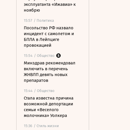
эксплуатанта «Ижавиа» к
ноябрю
15:57
/ Политика
Посольство РФ назвало
инцидент с самолетом и
БПЛА в Лейпциге
провокацией
15:54
/ Общество
Минздрав рекомендовал
включить в перечень
ЖНВЛП девять новых
препаратов
15:44
/ Общество
Стала известна причина
возможной депортации
семьи «Веселого
молочника» Уолкера
15:36
/ Стиль жизни