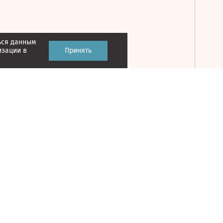
ься данным
Принять
изации в