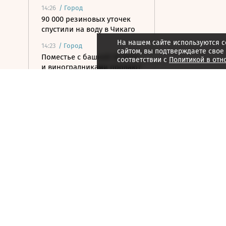
14:26
/
Город
90 000 резиновых уточек
спустили на воду в Чикаго
На нашем сайте используются c
14:23
/
Город
сайтом, вы подтверждаете свое
Поместье с башней XII века
соответствии с
Политикой в отн
и виноградниками продают
в Италии
14:20
/ Общество
В суд Москвы поступило
уголовное дело сообщника
экс-замминистра обороны
Иванова
13:57
/ Бизнес
В России упало
производство водки и
коньяка
13:55
/ Общество
Россиянка погибла на