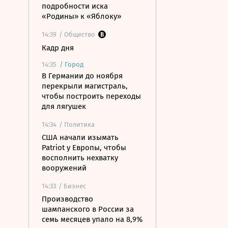
подробности иска
«Родины» к «Яблоку»
14:39
/ Общество
Кадр дня
14:35
/
Город
В Германии до ноября
перекрыли магистраль,
чтобы построить переходы
для лягушек
14:34
/ Политика
США начали изымать
Patriot у Европы, чтобы
восполнить нехватку
вооружений
14:33
/ Бизнес
Производство
шампанского в России за
семь месяцев упало на 8,9%