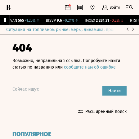
Войти
AVAN
565
+1,25%
↑
BISVP
9,6
+0,21%
↑
IMOEX
2 281,31
-0,2%
↓
RTSI
8
Ситуация на топливном рынке: меры, динамика, прогнозы
Выб
404
Возможно, неправильная ссылка. Попробуйте найти
статью по названию или
сообщите нам об ошибке
Сейчас ищут:
Найти
Расширенный поиск
ПОПУЛЯРНОЕ