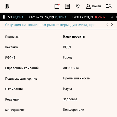
Войти
BI
115,3
+0,1%
↑
CNY Бирж.
12,239
+1,31%
↑
IMOEX
2 281,31
-0,2%
↓
RGBI
Ситуация на топливном рынке: меры, динамика, прогнозы
Выб
Наши проекты
Подписка
ВЕДЫ
Реклама
Город
РФРИТ
Аналитика
Справочник компаний
Промышленность
Подписка для юр.лиц
Наука
О компании
Здоровье
Редакция
Конференции
Менеджмент