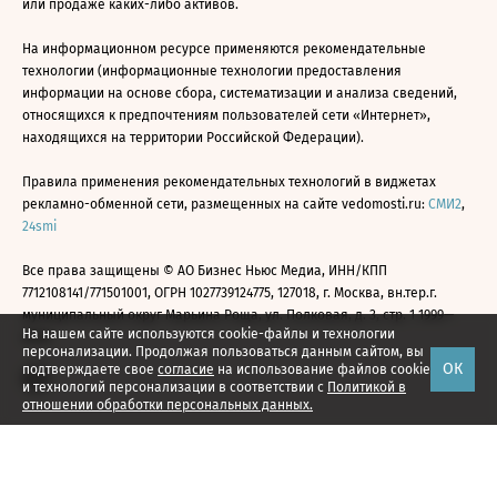
или продаже каких-либо активов.
На информационном ресурсе применяются рекомендательные
технологии (информационные технологии предоставления
информации на основе сбора, систематизации и анализа сведений,
относящихся к предпочтениям пользователей сети «Интернет»,
находящихся на территории Российской Федерации).
Правила применения рекомендательных технологий в виджетах
рекламно-обменной сети, размещенных на сайте vedomosti.ru:
СМИ2
,
24smi
Все права защищены © АО Бизнес Ньюс Медиа, ИНН/КПП
7712108141/771501001, ОГРН 1027739124775, 127018, г. Москва, вн.тер.г.
муниципальный округ Марьина Роща, ул. Полковая, д. 3, стр. 1 1999—
На нашем сайте используются cookie-файлы и технологии
2026
персонализации. Продолжая пользоваться данным сайтом, вы
ОК
подтверждаете свое
согласие
на использование файлов cookie
и технологий персонализации в соответствии с
Политикой в
отношении обработки персональных данных.