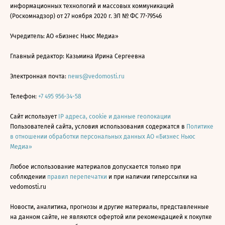
информационных технологий и массовых коммуникаций
(Роскомнадзор) от 27 ноября 2020 г. ЭЛ № ФС 77-79546
Учредитель: АО «Бизнес Ньюс Медиа»
Главный редактор: Казьмина Ирина Сергеевна
Электронная почта:
news@vedomosti.ru
Телефон:
+7 495 956-34-58
Сайт использует
IP адреса, cookie и данные геолокации
Пользователей сайта, условия использования содержатся в
Политике
в отношении обработки персональных данных АО «Бизнес Ньюс
Медиа»
Любое использование материалов допускается только при
соблюдении
правил перепечатки
и при наличии гиперссылки на
vedomosti.ru
Новости, аналитика, прогнозы и другие материалы, представленные
на данном сайте, не являются офертой или рекомендацией к покупке