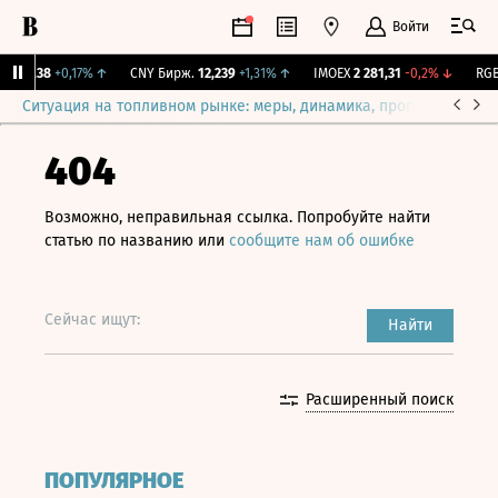
Войти
115,38
+0,17%
↑
CNY Бирж.
12,239
+1,31%
↑
IMOEX
2 281,31
-0,2%
↓
RGBI
Ситуация на топливном рынке: меры, динамика, прогнозы
Выб
404
Возможно, неправильная ссылка. Попробуйте найти
статью по названию или
сообщите нам об ошибке
Сейчас ищут:
Найти
Расширенный поиск
ПОПУЛЯРНОЕ