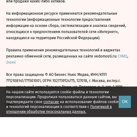
или продаже каких-либо активов.
На информационном ресурсе применяются рекомендательные
технологии (информационные технологии предоставления
информации на основе сбора, систематизации и анализа сведений,
относящихся к предпочтениям пользователей сети «Интернет»,
находящихся на территории Российской Федерации).
Правила применения рекомендательных технологий в виджетах
рекламно-обменной сети, размещенных на сайте vedomosti.ru:
СМИ2
,
24smi
Все права защищены © АО Бизнес Ньюс Медиа, ИНН/КПП
7712108141/771501001, ОГРН 1027739124775, 127018, г. Москва, вн.тер.г.
муниципальный округ Марьина Роща, ул. Полковая, д. 3, стр. 1 1999—
На нашем сайте используются cookie-файлы и технологии
2026
персонализации. Продолжая пользоваться данным сайтом, вы
ОК
подтверждаете свое
согласие
на использование файлов cookie
и технологий персонализации в соответствии с
Политикой в
отношении обработки персональных данных.