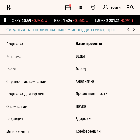
Войти
↑
OKEY
40,49
-0,93%
↓
BRZL
1 424
-0,56%
↓
IMOEX
2 281,31
-0,2%
↓
Ситуация на топливном рынке: меры, динамика, прогнозы
Выб
Наши проекты
Подписка
ВЕДЫ
Реклама
Город
РФРИТ
Аналитика
Справочник компаний
Промышленность
Подписка для юр.лиц
Наука
О компании
Здоровье
Редакция
Конференции
Менеджмент