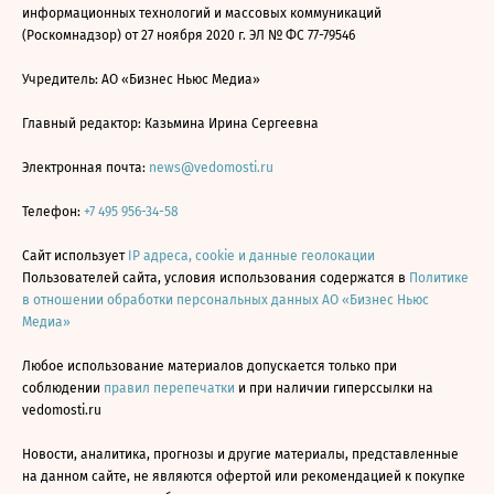
информационных технологий и массовых коммуникаций
(Роскомнадзор) от 27 ноября 2020 г. ЭЛ № ФС 77-79546
Учредитель: АО «Бизнес Ньюс Медиа»
Главный редактор: Казьмина Ирина Сергеевна
Электронная почта:
news@vedomosti.ru
Телефон:
+7 495 956-34-58
Сайт использует
IP адреса, cookie и данные геолокации
Пользователей сайта, условия использования содержатся в
Политике
в отношении обработки персональных данных АО «Бизнес Ньюс
Медиа»
Любое использование материалов допускается только при
соблюдении
правил перепечатки
и при наличии гиперссылки на
vedomosti.ru
Новости, аналитика, прогнозы и другие материалы, представленные
на данном сайте, не являются офертой или рекомендацией к покупке