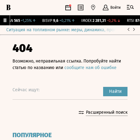
Войти
AVAN
565
+1,25%
↑
BISVP
9,6
+0,21%
↑
IMOEX
2 281,31
-0,2%
↓
RTSI
874,
Ситуация на топливном рынке: меры, динамика, прогнозы
Выб
404
Возможно, неправильная ссылка. Попробуйте найти
статью по названию или
сообщите нам об ошибке
Сейчас ищут:
Найти
Расширенный поиск
ПОПУЛЯРНОЕ