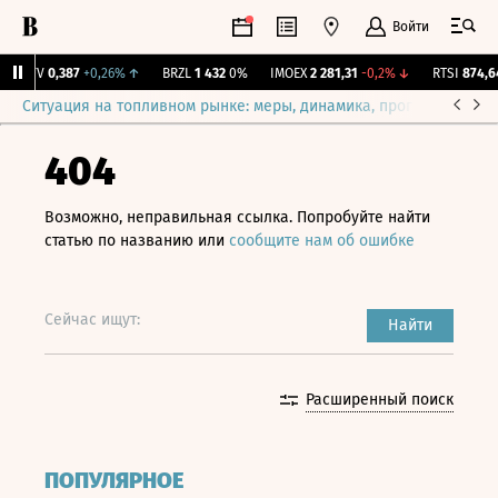
Войти
ELFV
0,387
+0,26%
↑
BRZL
1 432
0%
IMOEX
2 281,31
-0,2%
↓
RTSI
874,64
Ситуация на топливном рынке: меры, динамика, прогнозы
Выб
404
Возможно, неправильная ссылка. Попробуйте найти
статью по названию или
сообщите нам об ошибке
Сейчас ищут:
Найти
Расширенный поиск
ПОПУЛЯРНОЕ