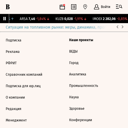
Войти
0,88%
↑
ARSA
7,46
-1,84%
↓
KUZB
0,028
-1,91%
↓
IMOEX
2 282,06
-0,85%
Ситуация на топливном рынке: меры, динамика, прогнозы
Выб
Наши проекты
Подписка
ВЕДЫ
Реклама
Город
РФРИТ
Аналитика
Справочник компаний
Промышленность
Подписка для юр.лиц
Наука
О компании
Здоровье
Редакция
Конференции
Менеджмент