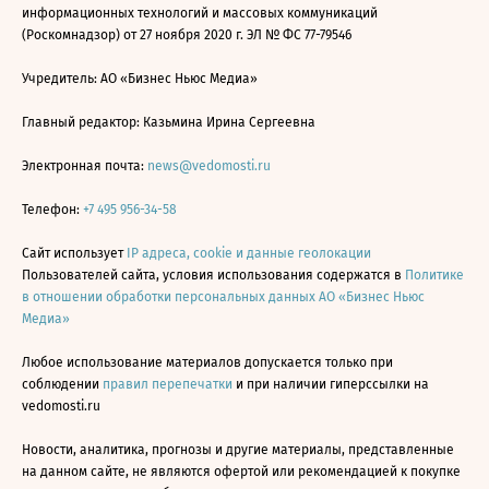
информационных технологий и массовых коммуникаций
(Роскомнадзор) от 27 ноября 2020 г. ЭЛ № ФС 77-79546
Учредитель: АО «Бизнес Ньюс Медиа»
Главный редактор: Казьмина Ирина Сергеевна
Электронная почта:
news@vedomosti.ru
Телефон:
+7 495 956-34-58
Сайт использует
IP адреса, cookie и данные геолокации
Пользователей сайта, условия использования содержатся в
Политике
в отношении обработки персональных данных АО «Бизнес Ньюс
Медиа»
Любое использование материалов допускается только при
соблюдении
правил перепечатки
и при наличии гиперссылки на
vedomosti.ru
Новости, аналитика, прогнозы и другие материалы, представленные
на данном сайте, не являются офертой или рекомендацией к покупке