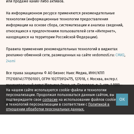
или продаже каких-либо активов.
На информационном ресурсе применяются рекомендательные
технологии (информационные технологии предоставления
информации на основе сбора, систематизации и анализа сведений,
относящихся к предпочтениям пользователей сети «Интернет»,
находящихся на территории Российской Федерации).
Правила применения рекомендательных технологий в виджетах
рекламно-обменной сети, размещенных на сайте vedomosti.ru:
СМИ2
,
24smi
Все права защищены © АО Бизнес Ньюс Медиа, ИНН/КПП
7712108141/771501001, ОГРН 1027739124775, 127018, г. Москва, вн.тер.г.
муниципальный округ Марьина Роща, ул. Полковая, д. 3, стр. 1 1999—
На нашем сайте используются cookie-файлы и технологии
2026
персонализации. Продолжая пользоваться данным сайтом, вы
ОК
подтверждаете свое
согласие
на использование файлов cookie
и технологий персонализации в соответствии с
Политикой в
отношении обработки персональных данных.