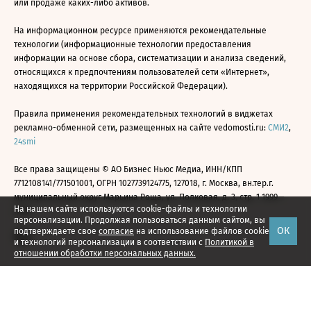
или продаже каких-либо активов.
На информационном ресурсе применяются рекомендательные
технологии (информационные технологии предоставления
информации на основе сбора, систематизации и анализа сведений,
относящихся к предпочтениям пользователей сети «Интернет»,
находящихся на территории Российской Федерации).
Правила применения рекомендательных технологий в виджетах
рекламно-обменной сети, размещенных на сайте vedomosti.ru:
СМИ2
,
24smi
Все права защищены © АО Бизнес Ньюс Медиа, ИНН/КПП
7712108141/771501001, ОГРН 1027739124775, 127018, г. Москва, вн.тер.г.
муниципальный округ Марьина Роща, ул. Полковая, д. 3, стр. 1 1999—
На нашем сайте используются cookie-файлы и технологии
2026
персонализации. Продолжая пользоваться данным сайтом, вы
ОК
подтверждаете свое
согласие
на использование файлов cookie
и технологий персонализации в соответствии с
Политикой в
отношении обработки персональных данных.