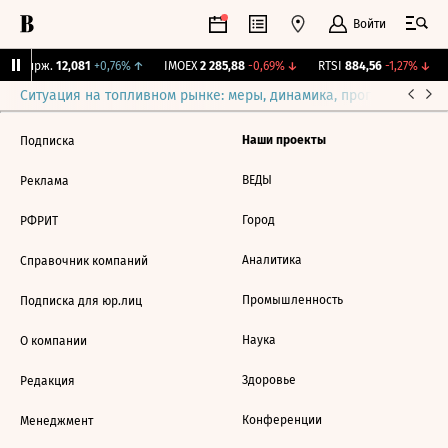
Войти
NY Бирж.
12,081
+0,76%
↑
IMOEX
2 285,88
-0,69%
↓
RTSI
884,56
-1,27%
↓
Ситуация на топливном рынке: меры, динамика, прогнозы
Выб
Наши проекты
Подписка
ВЕДЫ
Реклама
Город
РФРИТ
Аналитика
Справочник компаний
Промышленность
Подписка для юр.лиц
Наука
О компании
Здоровье
Редакция
Конференции
Менеджмент