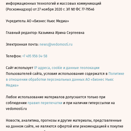
информационных технологий и массовых коммуникаций
(Роскомнадзор) от 27 ноября 2020 г. ЭЛ № ФС 77-79546
Учредитель: АО «Бизнес Ньюс Медиа»
Главный редактор: Казьмина Ирина Сергеевна
Электронная почта:
news@vedomosti.ru
Телефон:
+7 495 956-34-58
Сайт использует
IP адреса, cookie и данные геолокации
Пользователей сайта, условия использования содержатся в
Политике
в отношении обработки персональных данных АО «Бизнес Ньюс
Медиа»
Любое использование материалов допускается только при
соблюдении
правил перепечатки
и при наличии гиперссылки на
vedomosti.ru
Новости, аналитика, прогнозы и другие материалы, представленные
на данном сайте, не являются офертой или рекомендацией к покупке