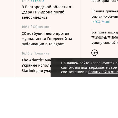
17:07
/
Страна
территории Росс
В Белгородской области от
Правила примене
удара FPV-дрона погиб
рекламно-обменно
велосипедист
INFOX
,
24smi
16:51
/ Общество
Все права защищ
СК возбудил дело против
7712108141/7715010
журналистки Гордеевой за
муниципальный окр
публикации в Telegram
16:46
/ Политика
The Atlantic: Маск запретил
На нашем сайте используются c
Украине использовать
сайтом, вы подтверждаете свое
Starlink для ударов по РФ
соответствии с
Политикой в отн
16:35
/ Общество
Два человека погибли от
удара БПЛА по
многоквартирному дому в
Керчи
16:32
/ Бизнес