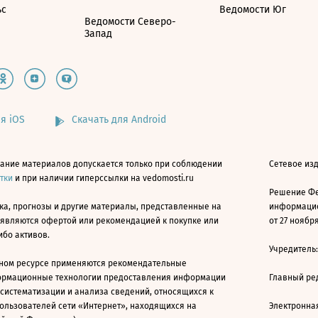
ьс
Ведомости Юг
Ведомости Северо-
Запад
я iOS
Скачать для Android
ание материалов допускается только при соблюдении
Сетевое изд
атки
и при наличии гиперссылки на vedomosti.ru
Решение Фе
ка, прогнозы и другие материалы, представленные на
информацио
 являются офертой или рекомендацией к покупке или
от 27 ноября
ибо активов.
Учредитель
ном ресурсе применяются рекомендательные
ормационные технологии предоставления информации
Главный ре
 систематизации и анализа сведений, относящихся к
ользователей сети «Интернет», находящихся на
Электронна