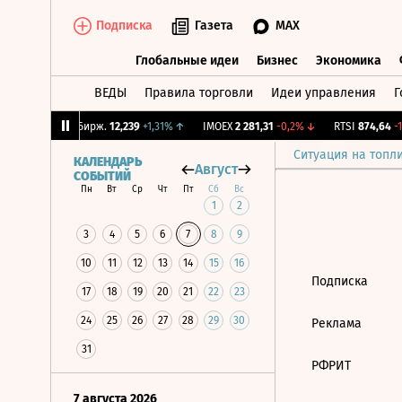
Подписка
Газета
MAX
Глобальные идеи
Бизнес
Экономика
ВЕДЫ
Правила торговли
Идеи управления
Г
Глобальные идеи
Бизнес
Экономик
,65%
↓
CNY Бирж.
12,239
+1,31%
↑
IMOEX
2 281,31
-0,2%
↓
RTSI
874,64
-1,
Ситуация на топл
КАЛЕНДАРЬ
Август
СОБЫТИЙ
Пн
Вт
Ср
Чт
Пт
Сб
Вс
1
2
3
4
5
6
7
8
9
10
11
12
13
14
15
16
Подписка
17
18
19
20
21
22
23
24
25
26
27
28
29
30
Реклама
31
РФРИТ
7 августа 2026