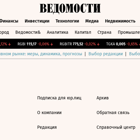
Финансы
Инвестиции
Технологии
Медиа
Недвижимость
ород
Ведомости&
Аналитика
Капитал
Страна
Промышле
а
Финансы
Инвестиции
Технологии
Медиа
Недвижимос
12%
↓
RGBI
115,17
-0,06%
↓
RGBITR
775,52
-0,02%
↓
TGKA
0,005
-0,65%
↓
ивном рынке: меры, динамика, прогнозы
Выбор редакции
Выбо
Подписка для юр.лиц
Архив
О компании
Обратная связь
Редакция
Справочный центр