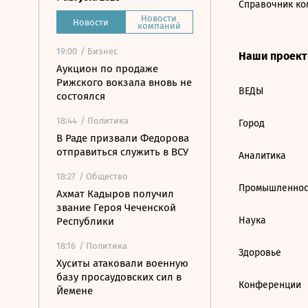
Справочник ко
Новости
Новости
компаний
19:00
/ Бизнес
Наши проек
Аукцион по продаже
Рижского вокзала вновь не
ВЕДЫ
состоялся
18:44
/ Политика
Город
В Раде призвали Федорова
отправиться служить в ВСУ
Аналитика
18:27
/ Общество
Промышленнос
Ахмат Кадыров получил
звание Героя Чеченской
Наука
Республики
18:16
/ Политика
Здоровье
Хуситы атаковали военную
базу просаудовских сил в
Конференции
Йемене