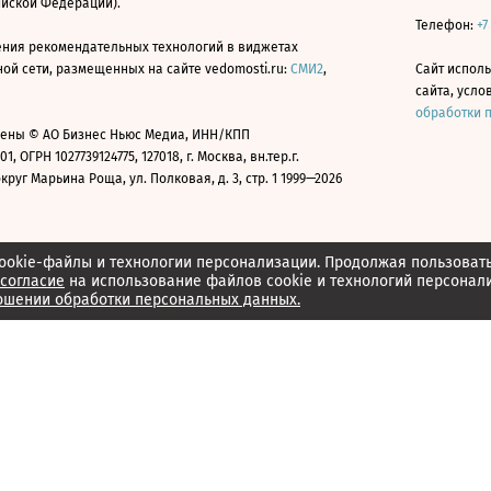
ийской Федерации).
Телефон:
+7
ния рекомендательных технологий в виджетах
й сети, размещенных на сайте vedomosti.ru:
СМИ2
,
Сайт испол
сайта, усл
обработки 
ены © АО Бизнес Ньюс Медиа, ИНН/КПП
01, ОГРН 1027739124775, 127018, г. Москва, вн.тер.г.
уг Марьина Роща, ул. Полковая, д. 3, стр. 1 1999—2026
ookie-файлы и технологии персонализации. Продолжая пользоват
согласие
на использование файлов cookie и технологий персонал
ошении обработки персональных данных.