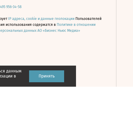
 495 956-34-58
ьзует
IP адреса, cookie и данные геолокации
Пользователей
овия использования содержатся в
Политике в отношении
персональных данных АО «Бизнес Ньюс Медиа»
ься данным
Принять
изации в