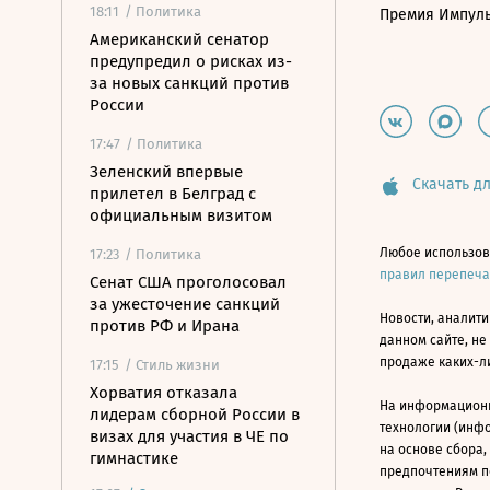
18:11
/ Политика
Премия Импул
Американский сенатор
предупредил о рисках из-
за новых санкций против
России
17:47
/ Политика
Зеленский впервые
Скачать дл
прилетел в Белград с
официальным визитом
Любое использов
17:23
/ Политика
правил перепеч
Сенат США проголосовал
за ужесточение санкций
Новости, аналити
против РФ и Ирана
данном сайте, не
продаже каких-л
17:15
/ Стиль жизни
Хорватия отказала
На информацион
лидерам сборной России в
технологии (инф
визах для участия в ЧЕ по
на основе сбора,
гимнастике
предпочтениям п