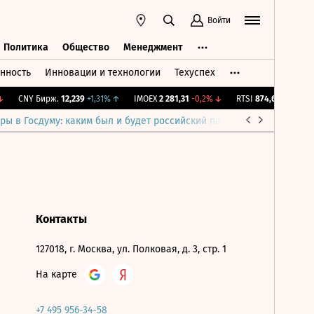
Войти
Политика
Общество
Менеджмент
нность
Инновации и технологии
Техуспех
ть
Политика
Общество
Менеджмент
CNY Бирж.
12,239
+1,31%
↑
IMOEX
2 281,31
-0,2%
↓
RTSI
874,64
-1,12%
↓
ры в Госдуму: каким был и будет российский парламент
Война н
Контакты
127018, г. Москва, ул. Полковая, д. 3, стр. 1
На карте
+7 495 956-34-58