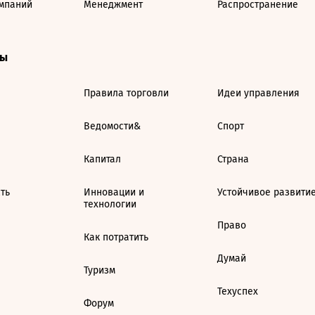
мпаний
Менеджмент
Распространение
ты
Правила торговли
Идеи управления
Ведомости&
Спорт
Капитал
Страна
ть
Инновации и
Устойчивое развити
технологии
Право
Как потратить
Думай
Туризм
Техуспех
Форум