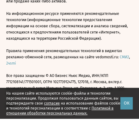
или продаже каких-либо активов.
На информационном ресурсе применяются рекомендательные
технологии (информационные технологии предоставления
информации на основе сбора, систематизации и анализа сведений,
относящихся к предпочтениям пользователей сети «Интернет»,
находящихся на территории Российской Федерации).
Правила применения рекомендательных технологий в виджетах
рекламно-обменной сети, размещенных на сайте vedomosti.ru:
СМИ2
,
24smi
Все права защищены © АО Бизнес Ньюс Медиа, ИНН/КПП
7712108141/771501001, ОГРН 1027739124775, 127018, г. Москва, вн.тер.г.
муниципальный округ Марьина Роща, ул. Полковая, д. 3, стр. 1 1999—
На нашем сайте используются cookie-файлы и технологии
2026
персонализации. Продолжая пользоваться данным сайтом, вы
ОК
подтверждаете свое
согласие
на использование файлов cookie
и технологий персонализации в соответствии с
Политикой в
отношении обработки персональных данных.