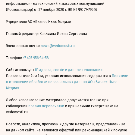
информационных технологий и массовых коммуникаций
(Роскомнадзор) от 27 ноября 2020 г. ЭЛ № ФС 77-79546
Учредитель: АО «Бизнес Ньюс Медиа»
Главный редактор: Казьмина Ирина Сергеевна
Электронная почта:
news@vedomosti.ru
Телефон:
+7 495 956-34-58
Сайт использует
IP адреса, cookie и данные геолокации
Пользователей сайта, условия использования содержатся в
Политике
в отношении обработки персональных данных АО «Бизнес Ньюс
Медиа»
Любое использование материалов допускается только при
соблюдении
правил перепечатки
и при наличии гиперссылки на
vedomosti.ru
Новости, аналитика, прогнозы и другие материалы, представленные
на данном сайте, не являются офертой или рекомендацией к покупке