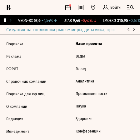
Войти
,47%
↑
VEON-RX
57,6
+4,54%
↑
UTAR
9,46
-0,42%
↓
IMOEX
2 315,95
+0,62%
Ситуация на топливном рынке: меры, динамика, прогнозы
Выб
Наши проекты
Подписка
ВЕДЫ
Реклама
Город
РФРИТ
Аналитика
Справочник компаний
Промышленность
Подписка для юр.лиц
Наука
О компании
Здоровье
Редакция
Конференции
Менеджмент