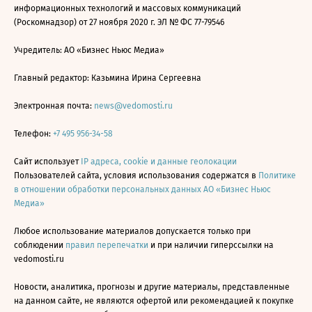
информационных технологий и массовых коммуникаций
(Роскомнадзор) от 27 ноября 2020 г. ЭЛ № ФС 77-79546
Учредитель: АО «Бизнес Ньюс Медиа»
Главный редактор: Казьмина Ирина Сергеевна
Электронная почта:
news@vedomosti.ru
Телефон:
+7 495 956-34-58
Сайт использует
IP адреса, cookie и данные геолокации
Пользователей сайта, условия использования содержатся в
Политике
в отношении обработки персональных данных АО «Бизнес Ньюс
Медиа»
Любое использование материалов допускается только при
соблюдении
правил перепечатки
и при наличии гиперссылки на
vedomosti.ru
Новости, аналитика, прогнозы и другие материалы, представленные
на данном сайте, не являются офертой или рекомендацией к покупке