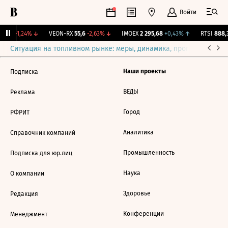
Войти
 430
-1,24%
↓
VEON-RX
55,6
-2,63%
↓
IMOEX
2 295,68
+0,43%
↑
RTSI
888,3
Ситуация на топливном рынке: меры, динамика, прогнозы
Выб
Наши проекты
Подписка
ВЕДЫ
Реклама
Город
РФРИТ
Аналитика
Справочник компаний
Промышленность
Подписка для юр.лиц
Наука
О компании
Здоровье
Редакция
Конференции
Менеджмент