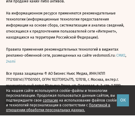
или продаже каких-либо активов.
На информационном ресурсе применяются рекомендательные
технологии (информационные технологии предоставления
информации на основе сбора, систематизации и анализа сведений,
относящихся к предпочтениям пользователей сети «Интернет»,
находящихся на территории Российской Федерации).
Правила применения рекомендательных технологий в виджетах
рекламно-обменной сети, размещенных на сайте vedomosti.ru:
СМИ2
,
24smi
Все права защищены © АО Бизнес Ньюс Медиа, ИНН/КПП
7712108141/771501001, ОГРН 1027739124775, 127018, г. Москва, вн.тер.г.
муниципальный округ Марьина Роща, ул. Полковая, д. 3, стр. 1 1999—
На нашем сайте используются cookie-файлы и технологии
2026
персонализации. Продолжая пользоваться данным сайтом, вы
ОК
подтверждаете свое
согласие
на использование файлов cookie
и технологий персонализации в соответствии с
Политикой в
отношении обработки персональных данных.