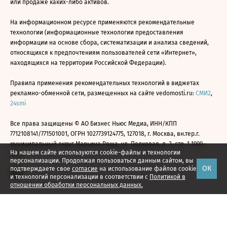
или продаже каких-либо активов.
На информационном ресурсе применяются рекомендательные
технологии (информационные технологии предоставления
информации на основе сбора, систематизации и анализа сведений,
относящихся к предпочтениям пользователей сети «Интернет»,
находящихся на территории Российской Федерации).
Правила применения рекомендательных технологий в виджетах
рекламно-обменной сети, размещенных на сайте vedomosti.ru:
СМИ2
,
24smi
Все права защищены © АО Бизнес Ньюс Медиа, ИНН/КПП
7712108141/771501001, ОГРН 1027739124775, 127018, г. Москва, вн.тер.г.
муниципальный округ Марьина Роща, ул. Полковая, д. 3, стр. 1 1999—
На нашем сайте используются cookie-файлы и технологии
2026
персонализации. Продолжая пользоваться данным сайтом, вы
ОК
подтверждаете свое
согласие
на использование файлов cookie
и технологий персонализации в соответствии с
Политикой в
отношении обработки персональных данных.