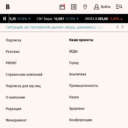
Войти
GBI
115,35
+0,18%
↑
CNY Бирж.
12,081
+0,76%
↑
IMOEX
2 285,88
-0,69%
↓
Ситуация на топливном рынке: меры, динамика, прогнозы
Выб
Наши проекты
Подписка
ВЕДЫ
Реклама
Город
РФРИТ
Аналитика
Справочник компаний
Промышленность
Подписка для юр.лиц
Наука
О компании
Здоровье
Редакция
Конференции
Менеджмент