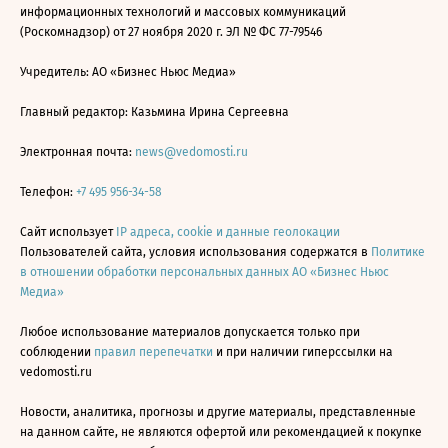
информационных технологий и массовых коммуникаций
(Роскомнадзор) от 27 ноября 2020 г. ЭЛ № ФС 77-79546
Учредитель: АО «Бизнес Ньюс Медиа»
Главный редактор: Казьмина Ирина Сергеевна
Электронная почта:
news@vedomosti.ru
Телефон:
+7 495 956-34-58
Сайт использует
IP адреса, cookie и данные геолокации
Пользователей сайта, условия использования содержатся в
Политике
в отношении обработки персональных данных АО «Бизнес Ньюс
Медиа»
Любое использование материалов допускается только при
соблюдении
правил перепечатки
и при наличии гиперссылки на
vedomosti.ru
Новости, аналитика, прогнозы и другие материалы, представленные
на данном сайте, не являются офертой или рекомендацией к покупке