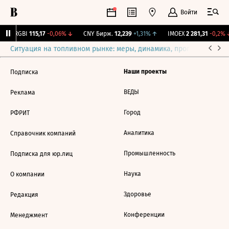
Войти
↓
RGBI
115,17
-0,06%
↓
CNY Бирж.
12,239
+1,31%
↑
IMOEX
2 281,31
-0,2%
Ситуация на топливном рынке: меры, динамика, прогнозы
Выб
Наши проекты
Подписка
ВЕДЫ
Реклама
Город
РФРИТ
Аналитика
Справочник компаний
Промышленность
Подписка для юр.лиц
Наука
О компании
Здоровье
Редакция
Конференции
Менеджмент