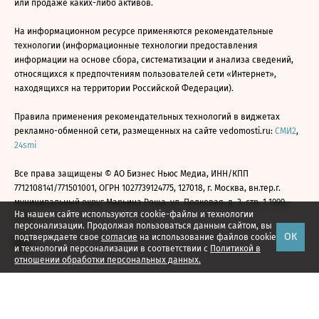
или продаже каких-либо активов.
На информационном ресурсе применяются рекомендательные
технологии (информационные технологии предоставления
информации на основе сбора, систематизации и анализа сведений,
относящихся к предпочтениям пользователей сети «Интернет»,
находящихся на территории Российской Федерации).
Правила применения рекомендательных технологий в виджетах
рекламно-обменной сети, размещенных на сайте vedomosti.ru:
СМИ2
,
24smi
Все права защищены © АО Бизнес Ньюс Медиа, ИНН/КПП
7712108141/771501001, ОГРН 1027739124775, 127018, г. Москва, вн.тер.г.
муниципальный округ Марьина Роща, ул. Полковая, д. 3, стр. 1 1999—
На нашем сайте используются cookie-файлы и технологии
2026
персонализации. Продолжая пользоваться данным сайтом, вы
ОК
подтверждаете свое
согласие
на использование файлов cookie
и технологий персонализации в соответствии с
Политикой в
отношении обработки персональных данных.