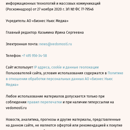
информационных технологий и массовых коммуникаций
(Роскомнадзор) от 27 ноября 2020 г. ЭЛ № ФС 77-79546
Учредитель: АО «Бизнес Ньюс Медиа»
Главный редактор: Казьмина Ирина Сергеевна
Электронная почта:
news@vedomosti.ru
Телефон:
+7 495 956-34-58
Сайт использует
IP адреса, cookie и данные геолокации
Пользователей сайта, условия использования содержатся в
Политике
в отношении обработки персональных данных АО «Бизнес Ньюс
Медиа»
Любое использование материалов допускается только при
соблюдении
правил перепечатки
и при наличии гиперссылки на
vedomosti.ru
Новости, аналитика, прогнозы и другие материалы, представленные
на данном сайте, не являются офертой или рекомендацией к покупке