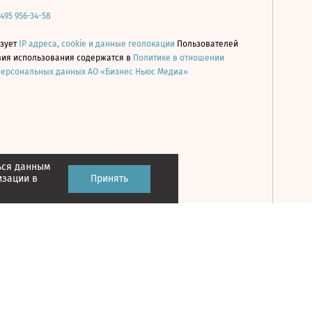
 495 956-34-58
ьзует
IP адреса, cookie и данные геолокации
Пользователей
овия использования содержатся в
Политике в отношении
персональных данных АО «Бизнес Ньюс Медиа»
ься данным
Принять
изации в