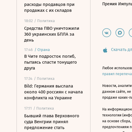
Премия Импул
расходы продавцов при
продажах с их складов
18:02
/ Политика
Средства ПВО уничтожили
360 украинских БПЛА за
день
Скачать дл
17:46
/
Страна
В Чите подросток погиб,
пытаясь спасти тонущего
друга
Любое использов
правил перепеч
17:34
/ Политика
Bild: Германия выслала
Новости, аналити
около 400 россиян с начала
данном сайте, не
конфликта на Украине
продаже каких-л
17:11
/ Политика
На информацион
Бывший глава Верховного
технологии (инф
суда Венгрии принял
на основе сбора,
предложение стать
предпочтениям п