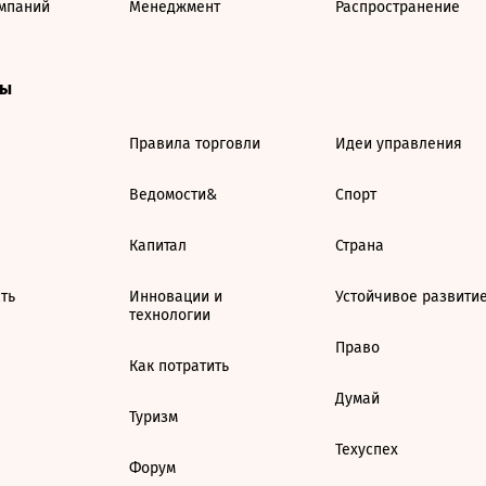
мпаний
Менеджмент
Распространение
ты
Правила торговли
Идеи управления
Ведомости&
Спорт
Капитал
Страна
ть
Инновации и
Устойчивое развити
технологии
Право
Как потратить
Думай
Туризм
Техуспех
Форум