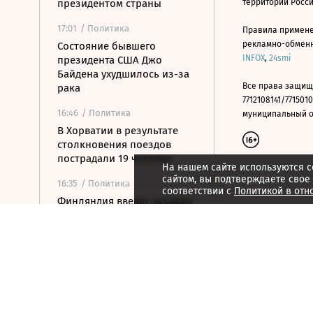
президентом страны
территории Росс
17:01
/ Политика
Правила примене
рекламно-обменно
Состояние бывшего
INFOX
,
24smi
президента США Джо
Байдена ухудшилось из-за
Все права защищ
рака
7712108141/7715010
16:46
/ Политика
муниципальный окр
В Хорватии в результате
столкновения поездов
пострадали 19 человек
На нашем сайте используются c
сайтом, вы подтверждаете свое
16:35
/ Политика
соответствии с
Политикой в отн
Финляндия введет экзамен
на гражданство с 2027 года
16:24
/ Политика
Вэнс: США за последние
дни добились прогресса на
переговорах с Ираном
16:06
/ Политика