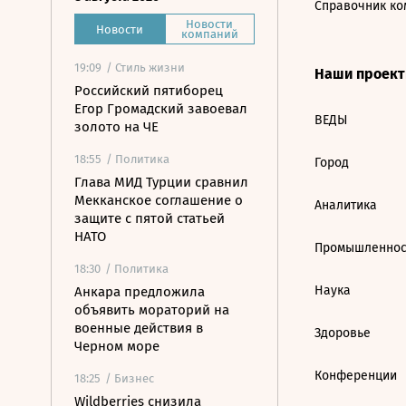
Справочник ко
Новости
Новости
компаний
19:09
/ Стиль жизни
Наши проек
Российский пятиборец
Егор Громадский завоевал
ВЕДЫ
золото на ЧЕ
18:55
/ Политика
Город
Глава МИД Турции сравнил
Мекканское соглашение о
Аналитика
защите с пятой статьей
НАТО
Промышленнос
18:30
/ Политика
Наука
Анкара предложила
объявить мораторий на
военные действия в
Здоровье
Черном море
Конференции
18:25
/ Бизнес
Wildberries снизила