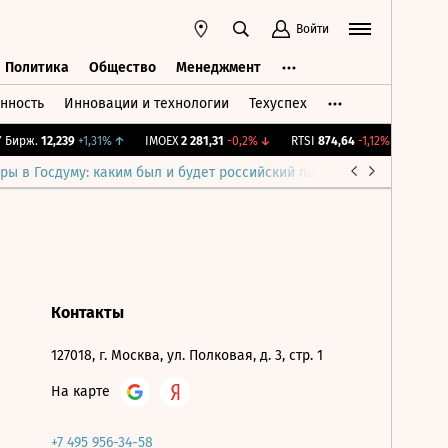
Войти
Политика
Общество
Менеджмент
нность
Инновации и технологии
Техуспех
ть
Политика
Общество
Менеджмент
Бирж.
12,239
+1,31%
↑
IMOEX
2 281,31
-0,2%
↓
RTSI
874,64
-1,12%
↓
RGBI
ры в Госдуму: каким был и будет российский парламент
Война н
Контакты
127018, г. Москва, ул. Полковая, д. 3, стр. 1
На карте
+7 495 956-34-58