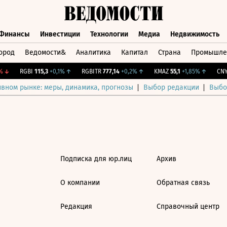
Финансы
Инвестиции
Технологии
Медиа
Недвижимость
ород
Ведомости&
Аналитика
Капитал
Страна
Промышле
а
Финансы
Инвестиции
Технологии
Медиа
Недвижимос
↓
RGBI
115,3
+0,1%
↑
RGBITR
777,14
+0,2%
↑
KMAZ
55,1
+1,85%
↑
CNY 
ивном рынке: меры, динамика, прогнозы
Выбор редакции
Выбо
Подписка для юр.лиц
Архив
О компании
Обратная связь
Редакция
Справочный центр