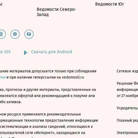
ьс
Ведомости Юг
Ведомости Северо-
Запад
я iOS
Скачать для Android
ание материалов допускается только при соблюдении
Сетевое изд
атки
и при наличии гиперссылки на vedomosti.ru
Решение Фе
ка, прогнозы и другие материалы, представленные на
информацио
 являются офертой или рекомендацией к покупке или
от 27 ноября
ибо активов.
Учредитель
ном ресурсе применяются рекомендательные
ормационные технологии предоставления информации
Главный ре
 систематизации и анализа сведений, относящихся к
ользователей сети «Интернет», находящихся на
Электронна