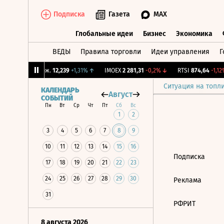
Подписка
Газета
MAX
Глобальные идеи
Бизнес
Экономика
ВЕДЫ
Правила торговли
Идеи управления
Г
Глобальные идеи
Бизнес
Экономик
%
↑
CNY Бирж.
12,239
+1,31%
↑
IMOEX
2 281,31
-0,2%
↓
RTSI
874,64
-1,12%
Ситуация на топл
КАЛЕНДАРЬ
Август
СОБЫТИЙ
Пн
Вт
Ср
Чт
Пт
Сб
Вс
1
2
3
4
5
6
7
8
9
10
11
12
13
14
15
16
Подписка
17
18
19
20
21
22
23
24
25
26
27
28
29
30
Реклама
31
РФРИТ
8 августа 2026