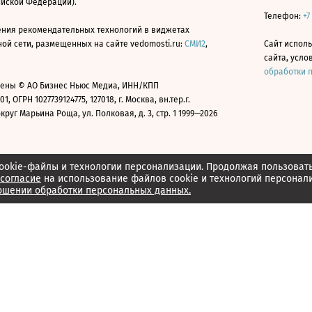
ийской Федерации).
Телефон:
+7
ния рекомендательных технологий в виджетах
й сети, размещенных на сайте vedomosti.ru:
СМИ2
,
Сайт испол
сайта, усл
обработки 
ены © АО Бизнес Ньюс Медиа, ИНН/КПП
01, ОГРН 1027739124775, 127018, г. Москва, вн.тер.г.
уг Марьина Роща, ул. Полковая, д. 3, стр. 1 1999—2026
ookie-файлы и технологии персонализации. Продолжая пользоват
согласие
на использование файлов cookie и технологий персонал
ошении обработки персональных данных.