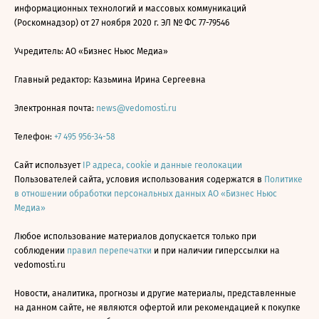
информационных технологий и массовых коммуникаций
(Роскомнадзор) от 27 ноября 2020 г. ЭЛ № ФС 77-79546
Учредитель: АО «Бизнес Ньюс Медиа»
Главный редактор: Казьмина Ирина Сергеевна
Электронная почта:
news@vedomosti.ru
Телефон:
+7 495 956-34-58
Сайт использует
IP адреса, cookie и данные геолокации
Пользователей сайта, условия использования содержатся в
Политике
в отношении обработки персональных данных АО «Бизнес Ньюс
Медиа»
Любое использование материалов допускается только при
соблюдении
правил перепечатки
и при наличии гиперссылки на
vedomosti.ru
Новости, аналитика, прогнозы и другие материалы, представленные
на данном сайте, не являются офертой или рекомендацией к покупке