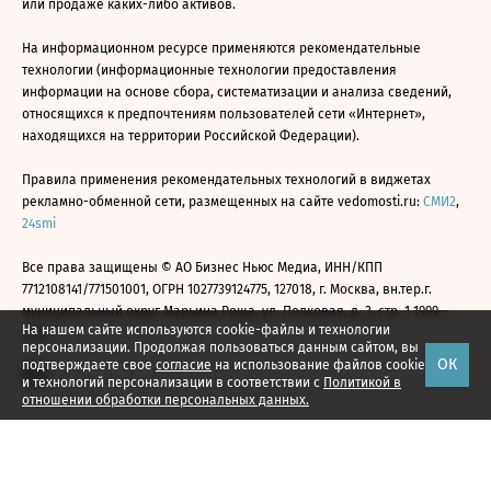
или продаже каких-либо активов.
На информационном ресурсе применяются рекомендательные
технологии (информационные технологии предоставления
информации на основе сбора, систематизации и анализа сведений,
относящихся к предпочтениям пользователей сети «Интернет»,
находящихся на территории Российской Федерации).
Правила применения рекомендательных технологий в виджетах
рекламно-обменной сети, размещенных на сайте vedomosti.ru:
СМИ2
,
24smi
Все права защищены © АО Бизнес Ньюс Медиа, ИНН/КПП
7712108141/771501001, ОГРН 1027739124775, 127018, г. Москва, вн.тер.г.
муниципальный округ Марьина Роща, ул. Полковая, д. 3, стр. 1 1999—
На нашем сайте используются cookie-файлы и технологии
2026
персонализации. Продолжая пользоваться данным сайтом, вы
ОК
подтверждаете свое
согласие
на использование файлов cookie
и технологий персонализации в соответствии с
Политикой в
отношении обработки персональных данных.