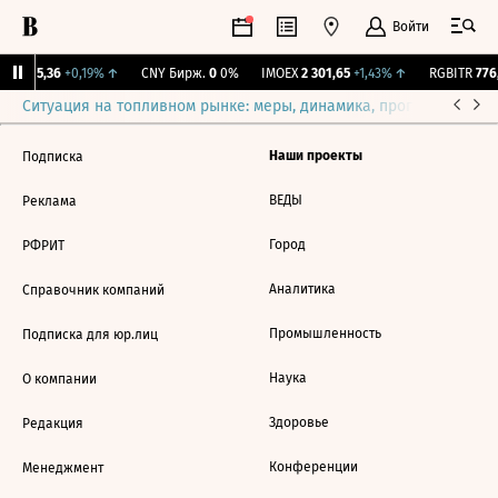
Войти
GBI
115,36
+0,19%
↑
CNY Бирж.
0
0%
IMOEX
2 301,65
+1,43%
↑
RGBITR
776,
Ситуация на топливном рынке: меры, динамика, прогнозы
Выб
Наши проекты
Подписка
ВЕДЫ
Реклама
Город
РФРИТ
Аналитика
Справочник компаний
Промышленность
Подписка для юр.лиц
Наука
О компании
Здоровье
Редакция
Конференции
Менеджмент