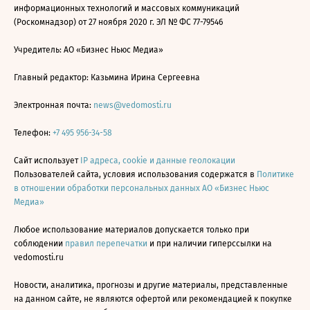
информационных технологий и массовых коммуникаций
(Роскомнадзор) от 27 ноября 2020 г. ЭЛ № ФС 77-79546
Учредитель: АО «Бизнес Ньюс Медиа»
Главный редактор: Казьмина Ирина Сергеевна
Электронная почта:
news@vedomosti.ru
Телефон:
+7 495 956-34-58
Сайт использует
IP адреса, cookie и данные геолокации
Пользователей сайта, условия использования содержатся в
Политике
в отношении обработки персональных данных АО «Бизнес Ньюс
Медиа»
Любое использование материалов допускается только при
соблюдении
правил перепечатки
и при наличии гиперссылки на
vedomosti.ru
Новости, аналитика, прогнозы и другие материалы, представленные
на данном сайте, не являются офертой или рекомендацией к покупке