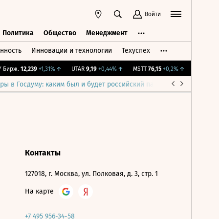
Войти
Политика
Общество
Менеджмент
нность
Инновации и технологии
Техуспех
ть
Политика
Общество
Менеджмент
Бирж.
12,239
+1,31%
↑
UTAR
9,19
+0,44%
↑
MSTT
76,15
+0,2%
↑
IMOEX
2 28
ры в Госдуму: каким был и будет российский парламент
Война н
Контакты
127018, г. Москва, ул. Полковая, д. 3, стр. 1
На карте
+7 495 956-34-58