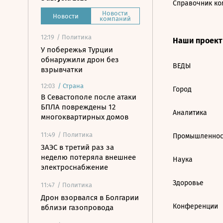
Справочник ко
Новости
Новости
компаний
12:19
/ Политика
Наши проек
У побережья Турции
обнаружили дрон без
ВЕДЫ
взрывчатки
12:03
/
Страна
Город
В Севастополе после атаки
БПЛА повреждены 12
Аналитика
многоквартирных домов
11:49
/ Политика
Промышленнос
ЗАЭС в третий раз за
неделю потеряла внешнее
Наука
электроснабжение
Здоровье
11:47
/ Политика
Дрон взорвался в Болгарии
Конференции
вблизи газопровода