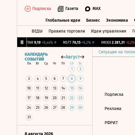
Подписка
Газета
MAX
Глобальные идеи
Бизнес
Экономика
ВЕДЫ
Правила торговли
Идеи управления
Г
Глобальные идеи
Бизнес
Экономик
9
+1,31%
↑
UTAR
9,19
+0,44%
↑
MSTT
76,15
+0,2%
↑
IMOEX
2 281,31
-0,2%
Ситуация на топл
КАЛЕНДАРЬ
Август
СОБЫТИЙ
Пн
Вт
Ср
Чт
Пт
Сб
Вс
1
2
3
4
5
6
7
8
9
10
11
12
13
14
15
16
Подписка
17
18
19
20
21
22
23
24
25
26
27
28
29
30
Реклама
31
РФРИТ
8 августа 2026