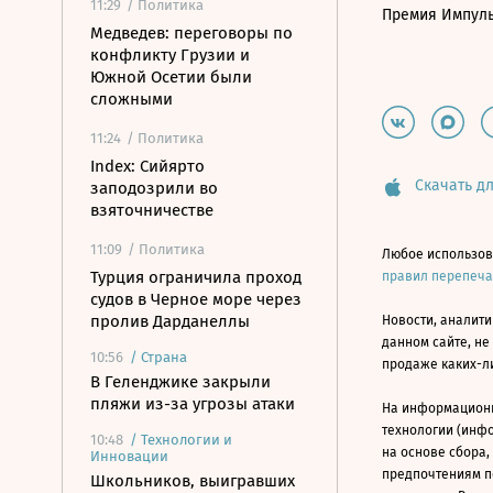
11:29
/ Политика
Премия Импул
Медведев: переговоры по
конфликту Грузии и
Южной Осетии были
сложными
11:24
/ Политика
Index: Сийярто
Скачать дл
заподозрили во
взяточничестве
11:09
/ Политика
Любое использов
Турция ограничила проход
правил перепеч
судов в Черное море через
пролив Дарданеллы
Новости, аналити
данном сайте, не
10:56
/
Страна
продаже каких-л
В Геленджике закрыли
пляжи из-за угрозы атаки
На информацион
технологии (инф
10:48
/
Технологии и
на основе сбора,
Инновации
предпочтениям п
Школьников, выигравших