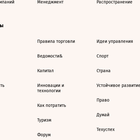
мпаний
Менеджмент
Распространение
ты
Правила торговли
Идеи управления
Ведомости&
Спорт
Капитал
Страна
ть
Инновации и
Устойчивое развити
технологии
Право
Как потратить
Думай
Туризм
Техуспех
Форум