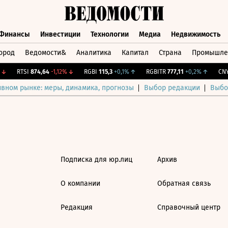
Финансы
Инвестиции
Технологии
Медиа
Недвижимость
ород
Ведомости&
Аналитика
Капитал
Страна
Промышле
а
Финансы
Инвестиции
Технологии
Медиа
Недвижимос
↓
RTSI
874,64
-1,12%
↓
RGBI
115,3
+0,1%
↑
RGBITR
777,11
+0,2%
↑
CNY 
ивном рынке: меры, динамика, прогнозы
Выбор редакции
Выбо
Подписка для юр.лиц
Архив
О компании
Обратная связь
Редакция
Справочный центр