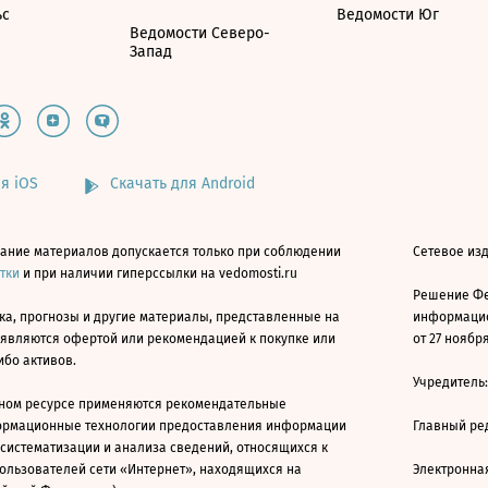
ьс
Ведомости Юг
Ведомости Северо-
Запад
я iOS
Скачать для Android
ание материалов допускается только при соблюдении
Сетевое изд
атки
и при наличии гиперссылки на vedomosti.ru
Решение Фе
ка, прогнозы и другие материалы, представленные на
информацио
 являются офертой или рекомендацией к покупке или
от 27 ноября
ибо активов.
Учредитель
ном ресурсе применяются рекомендательные
ормационные технологии предоставления информации
Главный ре
 систематизации и анализа сведений, относящихся к
ользователей сети «Интернет», находящихся на
Электронна