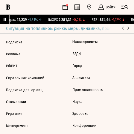
Войти
NY Бирж.
12,239
+1,31%
↑
IMOEX
2 281,31
-0,2%
↓
RTSI
874,64
-1,12%
↓
RG
Ситуация на топливном рынке: меры, динамика, прогнозы
Выб
Наши проекты
Подписка
ВЕДЫ
Реклама
Город
РФРИТ
Аналитика
Справочник компаний
Промышленность
Подписка для юр.лиц
Наука
О компании
Здоровье
Редакция
Конференции
Менеджмент