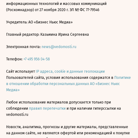
информационных технологий и массовых коммуникаций
(Роскомнадзор) от 27 ноября 2020 г. ЭЛ № ФС 77-79546
Учредитель: АО «Бизнес Ньюс Медиа»
Главный редактор: Казьмина Ирина Сергеевна
Электронная почта:
news@vedomosti.ru
Телефон:
+7 495 956-34-58
Сайт использует
IP адреса, cookie и данные геолокации
Пользователей сайта, условия использования содержатся в
Политике
в отношении обработки персональных данных АО «Бизнес Ньюс
Медиа»
Любое использование материалов допускается только при
соблюдении
правил перепечатки
и при наличии гиперссылки на
vedomosti.ru
Новости, аналитика, прогнозы и другие материалы, представленные
на данном сайте, не являются офертой или рекомендацией к покупке