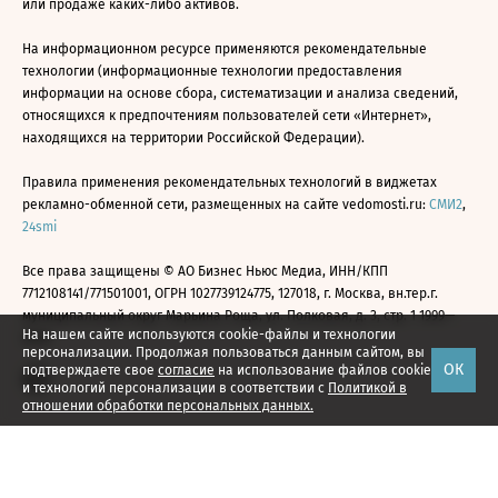
или продаже каких-либо активов.
На информационном ресурсе применяются рекомендательные
технологии (информационные технологии предоставления
информации на основе сбора, систематизации и анализа сведений,
относящихся к предпочтениям пользователей сети «Интернет»,
находящихся на территории Российской Федерации).
Правила применения рекомендательных технологий в виджетах
рекламно-обменной сети, размещенных на сайте vedomosti.ru:
СМИ2
,
24smi
Все права защищены © АО Бизнес Ньюс Медиа, ИНН/КПП
7712108141/771501001, ОГРН 1027739124775, 127018, г. Москва, вн.тер.г.
муниципальный округ Марьина Роща, ул. Полковая, д. 3, стр. 1 1999—
На нашем сайте используются cookie-файлы и технологии
2026
персонализации. Продолжая пользоваться данным сайтом, вы
ОК
подтверждаете свое
согласие
на использование файлов cookie
и технологий персонализации в соответствии с
Политикой в
отношении обработки персональных данных.