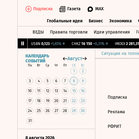
Подписка
Газета
MAX
Глобальные идеи
Бизнес
Экономика
ВЕДЫ
Правила торговли
Идеи управления
Г
Глобальные идеи
Бизнес
Экономик
,239
+1,31%
↑
USBN
0,123
+1,65%
↑
CHKZ
16 150
+0,31%
↑
IMOEX
2 281,31
Ситуация на топл
КАЛЕНДАРЬ
Август
СОБЫТИЙ
Пн
Вт
Ср
Чт
Пт
Сб
Вс
1
2
3
4
5
6
7
8
9
10
11
12
13
14
15
16
Подписка
17
18
19
20
21
22
23
24
25
26
27
28
29
30
Реклама
31
РФРИТ
8 августа 2026