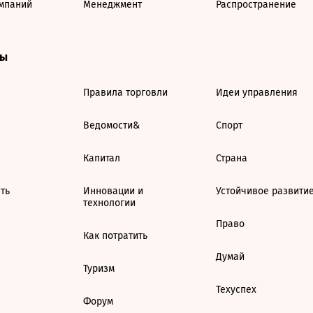
мпаний
Менеджмент
Распространение
ты
Правила торговли
Идеи управления
Ведомости&
Спорт
Капитал
Страна
ть
Инновации и
Устойчивое развити
технологии
Право
Как потратить
Думай
Туризм
Техуспех
Форум