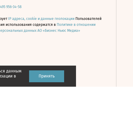
 495 956-34-58
ьзует
IP адреса, cookie и данные геолокации
Пользователей
овия использования содержатся в
Политике в отношении
персональных данных АО «Бизнес Ньюс Медиа»
ься данным
Принять
изации в