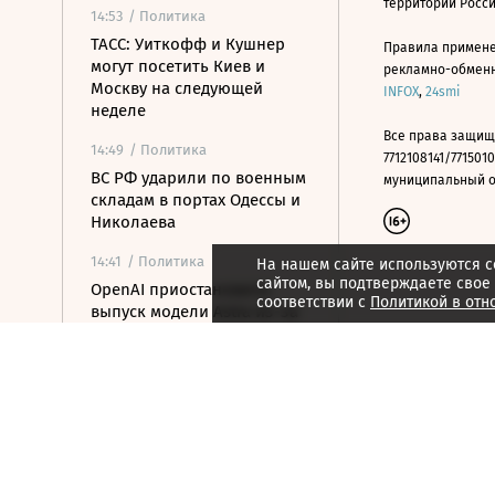
территории Росс
14:53
/ Политика
ТАСС: Уиткофф и Кушнер
Правила примене
могут посетить Киев и
рекламно-обменно
Москву на следующей
INFOX
,
24smi
неделе
Все права защищ
14:49
/ Политика
7712108141/7715010
ВС РФ ударили по военным
муниципальный окр
складам в портах Одессы и
Николаева
14:41
/ Политика
На нашем сайте используются c
сайтом, вы подтверждаете свое
OpenAI приостановила
соответствии с
Политикой в отн
выпуск модели Astra из-за
киберугроз
14:25
/ Политика
ОАЭ обвинили Иран в
ракетной атаке на судно
нефтекомпании ADNOC
14:15
/ Общество