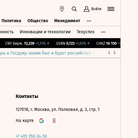
Войти
Политика
Общество
Менеджмент
нность
Инновации и технологии
Техуспех
ть
Политика
Общество
Менеджмент
CNY Бирж.
12,239
+1,31%
↑
USBN
0,123
+1,65%
↑
CHKZ
16 150
+0,31%
↑
ры в Госдуму: каким был и будет российский парламент
Война н
Контакты
127018, г. Москва, ул. Полковая, д. 3, стр. 1
На карте
+7 495 956-34-58