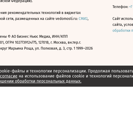
ийской Федерации).
Телефон:
+7
ния рекомендательных технологий в виджетах
й сети, размещенных на сайте vedomosti.ru:
СМИ2
,
Сайт испол
сайта, усл
обработки 
ены © АО Бизнес Ньюс Медиа, ИНН/КПП
01, ОГРН 1027739124775, 127018, г. Москва, вн.тер.г.
уг Марьина Роща, ул. Полковая, д. 3, стр. 1 1999—2026
ookie-файлы и технологии персонализации. Продолжая пользоват
согласие
на использование файлов cookie и технологий персонал
ошении обработки персональных данных.