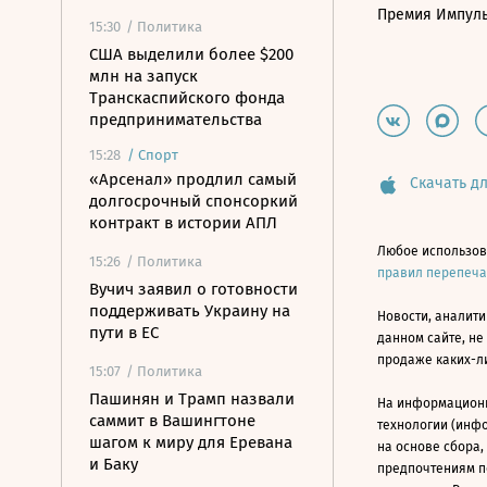
Премия Импул
15:30
/ Политика
США выделили более $200
млн на запуск
Транскаспийского фонда
предпринимательства
15:28
/
Спорт
«Арсенал» продлил самый
Скачать дл
долгосрочный спонсоркий
контракт в истории АПЛ
Любое использов
15:26
/ Политика
правил перепеч
Вучич заявил о готовности
поддерживать Украину на
Новости, аналити
пути в ЕС
данном сайте, не
продаже каких-л
15:07
/ Политика
Пашинян и Трамп назвали
На информацион
саммит в Вашингтоне
технологии (инф
шагом к миру для Еревана
на основе сбора,
и Баку
предпочтениям п