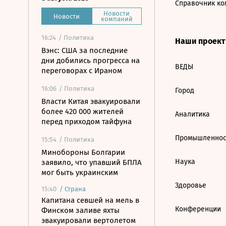
Справочник ко
Новости
Новости
компаний
16:24
/ Политика
Наши проек
Вэнс: США за последние
дни добились прогресса на
ВЕДЫ
переговорах с Ираном
16:06
/ Политика
Город
Власти Китая эвакуировали
более 420 000 жителей
Аналитика
перед приходом тайфуна
Промышленнос
15:54
/ Политика
Минобороны Болгарии
Наука
заявило, что упавший БПЛА
мог быть украинским
Здоровье
15:40
/
Страна
Капитана севшей на мель в
Конференции
Финском заливе яхты
эвакуировали вертолетом