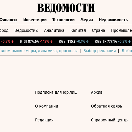
Финансы
Инвестиции
Технологии
Медиа
Недвижимость
ород
Ведомости&
Аналитика
Капитал
Страна
Промышле
а
Финансы
Инвестиции
Технологии
Медиа
Недвижимос
-0,2%
↓
RTSI
874,64
-1,12%
↓
RGBI
115,3
+0,1%
↑
RGBITR
777,14
+0,2%
↑
ивном рынке: меры, динамика, прогнозы
Выбор редакции
Выбо
Подписка для юр.лиц
Архив
О компании
Обратная связь
Редакция
Справочный центр