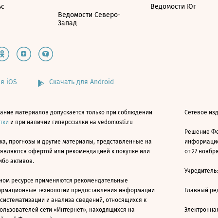
ьс
Ведомости Юг
Ведомости Северо-
Запад
я iOS
Скачать для Android
ание материалов допускается только при соблюдении
Сетевое изд
атки
и при наличии гиперссылки на vedomosti.ru
Решение Фе
ка, прогнозы и другие материалы, представленные на
информацио
 являются офертой или рекомендацией к покупке или
от 27 ноября
ибо активов.
Учредитель
ном ресурсе применяются рекомендательные
ормационные технологии предоставления информации
Главный ре
 систематизации и анализа сведений, относящихся к
ользователей сети «Интернет», находящихся на
Электронна