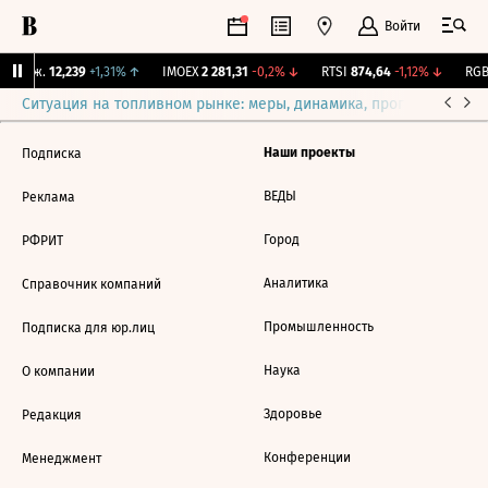
Войти
 Бирж.
12,239
+1,31%
↑
IMOEX
2 281,31
-0,2%
↓
RTSI
874,64
-1,12%
↓
RGBI
Ситуация на топливном рынке: меры, динамика, прогнозы
Выб
Наши проекты
Подписка
ВЕДЫ
Реклама
Город
РФРИТ
Аналитика
Справочник компаний
Промышленность
Подписка для юр.лиц
Наука
О компании
Здоровье
Редакция
Конференции
Менеджмент