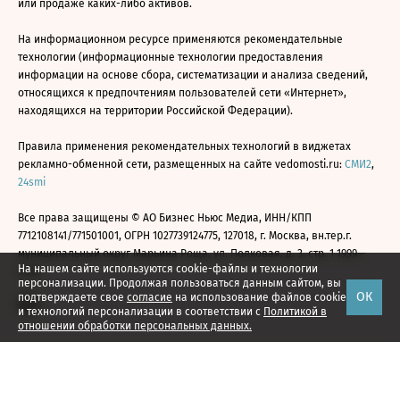
или продаже каких-либо активов.
На информационном ресурсе применяются рекомендательные
технологии (информационные технологии предоставления
информации на основе сбора, систематизации и анализа сведений,
относящихся к предпочтениям пользователей сети «Интернет»,
находящихся на территории Российской Федерации).
Правила применения рекомендательных технологий в виджетах
рекламно-обменной сети, размещенных на сайте vedomosti.ru:
СМИ2
,
24smi
Все права защищены © АО Бизнес Ньюс Медиа, ИНН/КПП
7712108141/771501001, ОГРН 1027739124775, 127018, г. Москва, вн.тер.г.
муниципальный округ Марьина Роща, ул. Полковая, д. 3, стр. 1 1999—
На нашем сайте используются cookie-файлы и технологии
2026
персонализации. Продолжая пользоваться данным сайтом, вы
ОК
подтверждаете свое
согласие
на использование файлов cookie
и технологий персонализации в соответствии с
Политикой в
отношении обработки персональных данных.