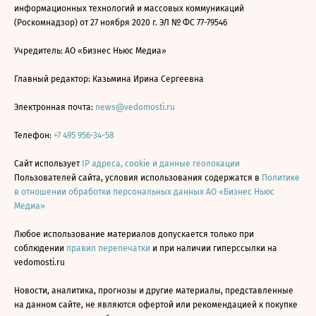
информационных технологий и массовых коммуникаций
(Роскомнадзор) от 27 ноября 2020 г. ЭЛ № ФС 77-79546
Учредитель: АО «Бизнес Ньюс Медиа»
Главный редактор: Казьмина Ирина Сергеевна
Электронная почта:
news@vedomosti.ru
Телефон:
+7 495 956-34-58
Сайт использует
IP адреса, cookie и данные геолокации
Пользователей сайта, условия использования содержатся в
Политике
в отношении обработки персональных данных АО «Бизнес Ньюс
Медиа»
Любое использование материалов допускается только при
соблюдении
правил перепечатки
и при наличии гиперссылки на
vedomosti.ru
Новости, аналитика, прогнозы и другие материалы, представленные
на данном сайте, не являются офертой или рекомендацией к покупке