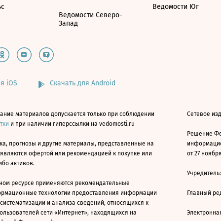
ьс
Ведомости Юг
Ведомости Северо-
Запад
я iOS
Скачать для Android
ание материалов допускается только при соблюдении
Сетевое изд
атки
и при наличии гиперссылки на vedomosti.ru
Решение Фе
ка, прогнозы и другие материалы, представленные на
информацио
 являются офертой или рекомендацией к покупке или
от 27 ноября
ибо активов.
Учредитель
ном ресурсе применяются рекомендательные
ормационные технологии предоставления информации
Главный ре
 систематизации и анализа сведений, относящихся к
ользователей сети «Интернет», находящихся на
Электронна