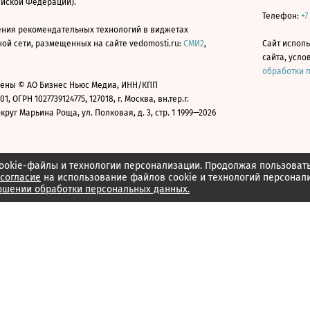
ийской Федерации).
Телефон:
+7
ния рекомендательных технологий в виджетах
й сети, размещенных на сайте vedomosti.ru:
СМИ2
,
Сайт испол
сайта, усл
обработки 
ены © АО Бизнес Ньюс Медиа, ИНН/КПП
01, ОГРН 1027739124775, 127018, г. Москва, вн.тер.г.
уг Марьина Роща, ул. Полковая, д. 3, стр. 1 1999—2026
ookie-файлы и технологии персонализации. Продолжая пользоват
согласие
на использование файлов cookie и технологий персонал
ошении обработки персональных данных.