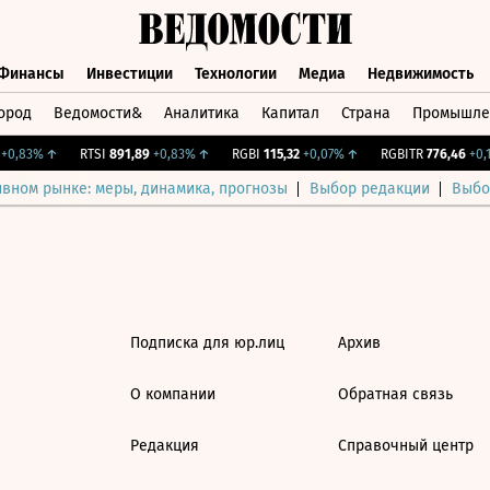
Финансы
Инвестиции
Технологии
Медиа
Недвижимость
ород
Ведомости&
Аналитика
Капитал
Страна
Промышле
а
Финансы
Инвестиции
Технологии
Медиа
Недвижимос
0,83%
↑
RTSI
891,89
+0,83%
↑
RGBI
115,32
+0,07%
↑
RGBITR
776,46
+0,1
ивном рынке: меры, динамика, прогнозы
Выбор редакции
Выбо
Подписка для юр.лиц
Архив
О компании
Обратная связь
Редакция
Справочный центр