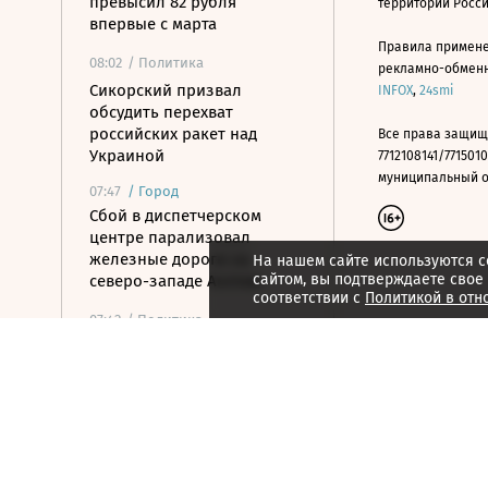
превысил 82 рубля
территории Росс
впервые с марта
Правила примене
08:02
/ Политика
рекламно-обменно
Сикорский призвал
INFOX
,
24smi
обсудить перехват
российских ракет над
Все права защищ
Украиной
7712108141/7715010
муниципальный окр
07:47
/
Город
Сбой в диспетчерском
центре парализовал
железные дороги на
На нашем сайте используются c
сайтом, вы подтверждаете свое
северо-западе Англии
соответствии с
Политикой в отн
07:42
/ Политика
Минобороны сообщило об
уничтожении трех
сухогрузов, перевозивших
снаряды для ВСУ
07:40
/
Город
От переселения к