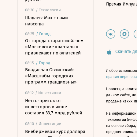
Премия Импул
08:30
/ Технологии
Шадаев: Max с нами
навсегда
08:25
/
Город
От города с гарантией: чем
«Московские кварталы»
Скачать дл
привлекают покупателей
08:15
/
Город
Владислав Овчинский:
Любое использов
«Масштабы городских
правил перепеч
программ грандиозны»
Новости, аналити
08:12
/ Инвестиции
данном сайте, не
Нетто-приток от
продаже каких-л
инвесторов в июле
составил 33,7 млрд рублей
На информацион
технологии (инф
08:10
/ Инвестиции
на основе сбора,
Внебиржевой курс доллара
предпочтениям п