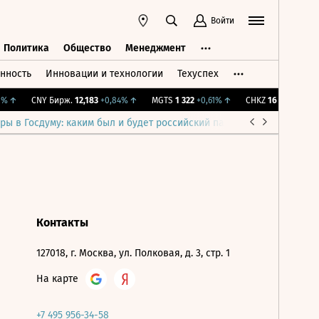
Войти
Политика
Общество
Менеджмент
нность
Инновации и технологии
Техуспех
ть
Политика
Общество
Менеджмент
%
↑
CNY Бирж.
12,183
+0,84%
↑
MGTS
1 322
+0,61%
↑
CHKZ
16 050
-0,93%
ры в Госдуму: каким был и будет российский парламент
Война н
Контакты
127018, г. Москва, ул. Полковая, д. 3, стр. 1
На карте
+7 495 956-34-58