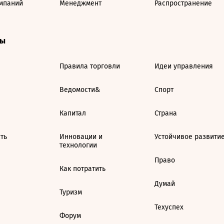
мпаний
Менеджмент
Распространение
ты
Правила торговли
Идеи управления
Ведомости&
Спорт
Капитал
Страна
ть
Инновации и
Устойчивое развити
технологии
Право
Как потратить
Думай
Туризм
Техуспех
Форум