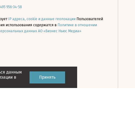
 495 956-34-58
ьзует
IP адреса, cookie и данные геолокации
Пользователей
овия использования содержатся в
Политике в отношении
персональных данных АО «Бизнес Ньюс Медиа»
ься данным
Принять
изации в