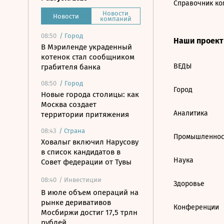
Справочник ко
Новости
Новости
компаний
08:50
/
Город
Наши проек
В Мэриленде украденный
котенок стал сообщником
ВЕДЫ
грабителя банка
08:50
/
Город
Город
Новые города столицы: как
Москва создает
Аналитика
территории притяжения
08:43
/
Страна
Промышленнос
Ховалыг включил Нарусову
в список кандидатов в
Наука
Совет федерации от Тувы
08:40
/ Инвестиции
Здоровье
В июле объем операций на
рынке деривативов
Конференции
Мосбиржи достиг 17,5 трлн
рублей