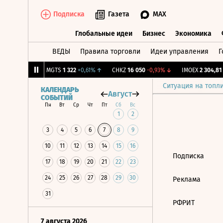
Подписка
Газета
MAX
Глобальные идеи
Бизнес
Экономика
ВЕДЫ
Правила торговли
Идеи управления
Г
Глобальные идеи
Бизнес
Экономик
83
+0,84%
↑
MGTS
1 322
+0,61%
↑
CHKZ
16 050
-0,93%
↓
IMOEX
2 304,81
+
Ситуация на топл
КАЛЕНДАРЬ
Август
СОБЫТИЙ
Пн
Вт
Ср
Чт
Пт
Сб
Вс
1
2
3
4
5
6
7
8
9
10
11
12
13
14
15
16
Подписка
17
18
19
20
21
22
23
24
25
26
27
28
29
30
Реклама
31
РФРИТ
7 августа 2026