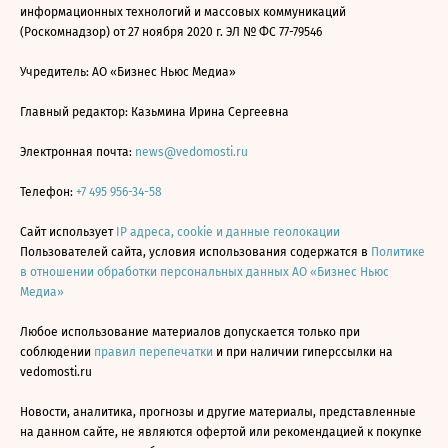
информационных технологий и массовых коммуникаций
(Роскомнадзор) от 27 ноября 2020 г. ЭЛ № ФС 77-79546
Учредитель: АО «Бизнес Ньюс Медиа»
Главный редактор: Казьмина Ирина Сергеевна
Электронная почта:
news@vedomosti.ru
Телефон:
+7 495 956-34-58
Сайт использует
IP адреса, cookie и данные геолокации
Пользователей сайта, условия использования содержатся в
Политике
в отношении обработки персональных данных АО «Бизнес Ньюс
Медиа»
Любое использование материалов допускается только при
соблюдении
правил перепечатки
и при наличии гиперссылки на
vedomosti.ru
Новости, аналитика, прогнозы и другие материалы, представленные
на данном сайте, не являются офертой или рекомендацией к покупке