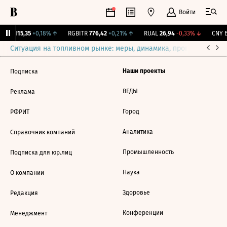
Войти
GBI
115,35
+0,18%
↑
RGBITR
776,42
+0,21%
↑
RUAL
26,94
-0,33%
↓
CNY Б
Ситуация на топливном рынке: меры, динамика, прогнозы
Выб
Наши проекты
Подписка
ВЕДЫ
Реклама
Город
РФРИТ
Аналитика
Справочник компаний
Промышленность
Подписка для юр.лиц
Наука
О компании
Здоровье
Редакция
Конференции
Менеджмент