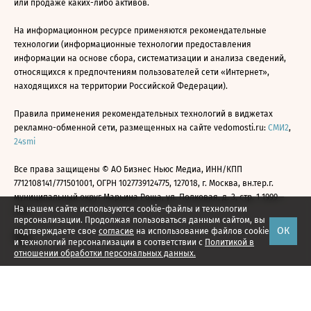
или продаже каких-либо активов.
На информационном ресурсе применяются рекомендательные
технологии (информационные технологии предоставления
информации на основе сбора, систематизации и анализа сведений,
относящихся к предпочтениям пользователей сети «Интернет»,
находящихся на территории Российской Федерации).
Правила применения рекомендательных технологий в виджетах
рекламно-обменной сети, размещенных на сайте vedomosti.ru:
СМИ2
,
24smi
Все права защищены © АО Бизнес Ньюс Медиа, ИНН/КПП
7712108141/771501001, ОГРН 1027739124775, 127018, г. Москва, вн.тер.г.
муниципальный округ Марьина Роща, ул. Полковая, д. 3, стр. 1 1999—
На нашем сайте используются cookie-файлы и технологии
2026
персонализации. Продолжая пользоваться данным сайтом, вы
ОК
подтверждаете свое
согласие
на использование файлов cookie
и технологий персонализации в соответствии с
Политикой в
отношении обработки персональных данных.