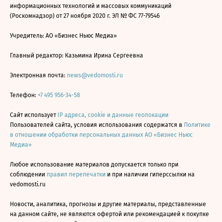
информационных технологий и массовых коммуникаций
(Роскомнадзор) от 27 ноября 2020 г. ЭЛ № ФС 77-79546
Учредитель: АО «Бизнес Ньюс Медиа»
Главный редактор: Казьмина Ирина Сергеевна
Электронная почта:
news@vedomosti.ru
Телефон:
+7 495 956-34-58
Сайт использует
IP адреса, cookie и данные геолокации
Пользователей сайта, условия использования содержатся в
Политике
в отношении обработки персональных данных АО «Бизнес Ньюс
Медиа»
Любое использование материалов допускается только при
соблюдении
правил перепечатки
и при наличии гиперссылки на
vedomosti.ru
Новости, аналитика, прогнозы и другие материалы, представленные
на данном сайте, не являются офертой или рекомендацией к покупке